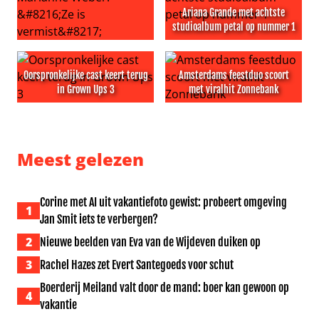
Ariana Grande met achtste
studioalbum petal op nummer 1
Grote zorgen om Marianne Weber: ‘Ze is vermist’
Ariana Grande met achtste 
Oorspronkelijke cast keert terug
Amsterdams feestduo scoort
in Grown Ups 3
met viralhit Zonnebank
Oorspronkelijke cast keert terug in Grown Ups 3
Amsterdams feestduo scoort
Meest gelezen
Corine met AI uit vakantiefoto gewist: probeert omgeving
1
Jan Smit iets te verbergen?
2
Nieuwe beelden van Eva van de Wijdeven duiken op
3
Rachel Hazes zet Evert Santegoeds voor schut
Boerderij Meiland valt door de mand: boer kan gewoon op
4
vakantie