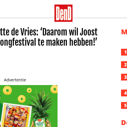
te de Vries: ‘Daarom wil Joost
M
ongfestival te maken hebben!’
1
2
3
Advertentie
4
5
D