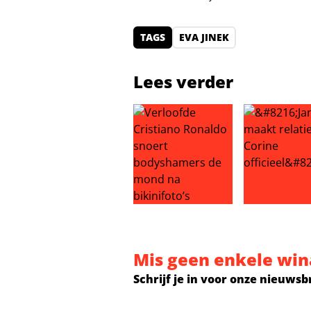
TAGS
EVA JINEK
Lees verder
Verloofde Cristiano Ronaldo snoe
‘Jan Smit maa
Mis geen enkele win
Schrijf je in voor onze nieuwsb