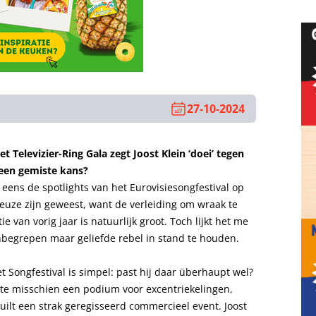
27-10-2024
t Televizier-Ring Gala zegt Joost Klein ‘doei’ tegen
 een gemiste kans?
 eens de spotlights van het Eurovisiesongfestival op
euze zijn geweest, want de verleiding om wraak te
e van vorig jaar is natuurlijk groot. Toch lijkt het me
nbegrepen maar geliefde rebel in stand te houden.
t Songfestival is simpel: past hij daar überhaupt wel?
akte misschien een podium voor excentriekelingen,
uilt een strak geregisseerd commercieel event. Joost