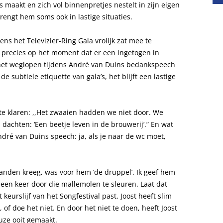
els maakt en zich vol binnenpretjes nestelt in zijn eigen
rengt hem soms ook in lastige situaties.
ens het Televizier-Ring Gala vrolijk zat mee te
precies op het moment dat er een ingetogen in
et weglopen tijdens André van Duins bedankspeech
de subtiele etiquette van gala’s, het blijft een lastige
 te klaren: ,,Het zwaaien hadden we niet door. We
achten: ‘Een beetje leven in de brouwerij’.” En wat
dré van Duins speech: ja, als je naar de wc moet,
standen kreeg, was voor hem ‘de druppel’. Ik geef hem
og een keer door die mallemolen te sleuren. Laat dat
keurslijf van het Songfestival past. Joost heeft slim
, of doe het niet. En door het niet te doen, heeft Joost
euze ooit gemaakt.