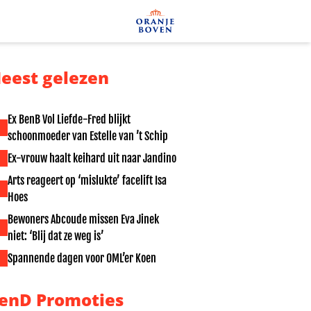
eest gelezen
Ex BenB Vol Liefde-Fred blijkt
schoonmoeder van Estelle van ’t Schip
Ex-vrouw haalt keihard uit naar Jandino
Arts reageert op ‘mislukte’ facelift Isa
Hoes
Bewoners Abcoude missen Eva Jinek
niet: ‘Blij dat ze weg is’
Spannende dagen voor OML’er Koen
enD Promoties