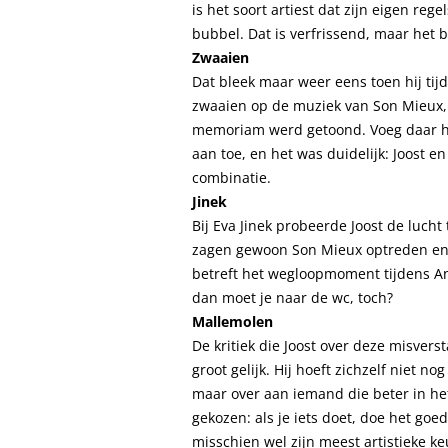
is het soort artiest dat zijn eigen reg
bubbel. Dat is verfrissend, maar het b
Zwaaien
Dat bleek maar weer eens toen hij tijd
zwaaien op de muziek van Son Mieux, 
memoriam werd getoond. Voeg daar h
aan toe, en het was duidelijk: Joost en 
combinatie.
Jinek
Bij Eva Jinek probeerde Joost de lucht
zagen gewoon Son Mieux optreden en d
betreft het wegloopmoment tijdens An
dan moet je naar de wc, toch?
Mallemolen
De kritiek die Joost over deze misver
groot gelijk. Hij hoeft zichzelf niet n
maar over aan iemand die beter in het 
gekozen: als je iets doet, doe het goed
misschien wel zijn meest artistieke k