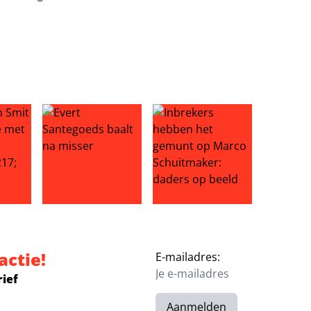
rt bodyshamers de mond na bikinifoto’s
kt relatie met Corine officieel’
Evert Santegoeds baalt na misser
Inbrekers hebben het gemunt
actie!
E-mailadres:
rief
Aanmelden