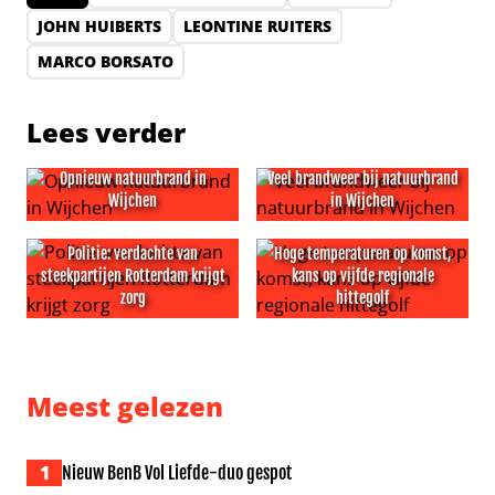
JOHN HUIBERTS
LEONTINE RUITERS
MARCO BORSATO
Lees verder
Opnieuw natuurbrand in
Veel brandweer bij natuurbrand
Wijchen
in Wijchen
Opnieuw natuurbrand in Wijchen
Veel brandweer bij natuurbr
Politie: verdachte van
Hoge temperaturen op komst,
steekpartijen Rotterdam krijgt
kans op vijfde regionale
zorg
hittegolf
Politie: verdachte van steekpartijen Rotterdam krijgt zor
Hoge temperaturen op komst, 
Meest gelezen
1
Nieuw BenB Vol Liefde-duo gespot