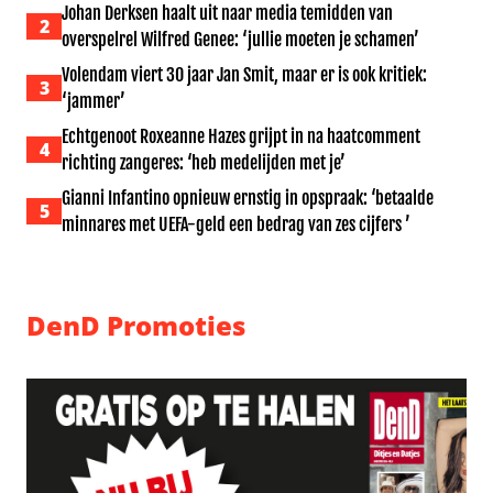
Johan Derksen haalt uit naar media temidden van
2
overspelrel Wilfred Genee: ‘jullie moeten je schamen’
Volendam viert 30 jaar Jan Smit, maar er is ook kritiek:
3
‘jammer’
Echtgenoot Roxeanne Hazes grijpt in na haatcomment
4
richting zangeres: ‘heb medelijden met je’
Gianni Infantino opnieuw ernstig in opspraak: ‘betaalde
5
minnares met UEFA-geld een bedrag van zes cijfers ’
DenD Promoties