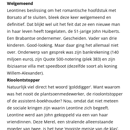
Welgemeend
Leontines beslissing om het romantische hoofdstuk met
Borsato af te sluiten, bleek deze keer welgemeend en
definitief. Dat blijkt wel uit het feit dat ze een nieuwe man
in haar leven heeft toegelaten, de 51-jarige John Huiberts.
Een Brabantse ondernemer. Gescheiden. Vader van drie
kinderen. Good-looking. Maar daar ging het allemaal niet
over. Onderwerp van gesprek was zijn bankrekening (140
miljoen euro), zijn Quote 500-notering (plek 383) en zijn
Ibiziaanse villa met speedboot (dezelfde soort als koning
Willem-Alexander).
Rioolontstopper
Natuurlijk viel direct het woord ‘golddigger’. Want waarom
was het nooit de plantsoenmedewerker, de rioolontstopper
of de assistent-boekhouder? Nou, omdat dat niet meteen
de sociale kringen zijn waarin Leontine zich begeeft.
Leontine werd aan John gekoppeld via een van haar
vriendinnen. Deze Merel, een stralende alleenstaande
moeder van twee, is het type ‘mooiste meisje van de klas’.