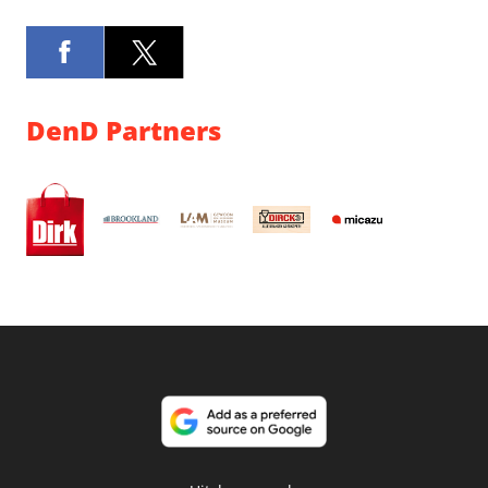
DenD Partners