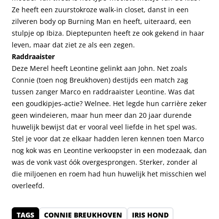
Ze heeft een zuurstokroze walk-in closet, danst in een
zilveren body op Burning Man en heeft, uiteraard, een
stulpje op Ibiza. Dieptepunten heeft ze ook gekend in haar
leven, maar dat ziet ze als een zegen.
Raddraaister
Deze Merel heeft Leontine gelinkt aan John. Net zoals
Connie (toen nog Breukhoven) destijds een match zag
tussen zanger Marco en raddraaister Leontine. Was dat
een goudkipjes-actie? Welnee. Het legde hun carrière zeker
geen windeieren, maar hun meer dan 20 jaar durende
huwelijk bewijst dat er vooral veel liefde in het spel was.
Stel je voor dat ze elkaar hadden leren kennen toen Marco
nog kok was en Leontine verkoopster in een modezaak, dan
was de vonk vast óók overgesprongen. Sterker, zonder al
die miljoenen en roem had hun huwelijk het misschien wel
overleefd.
TAGS
CONNIE BREUKHOVEN
IRIS HOND