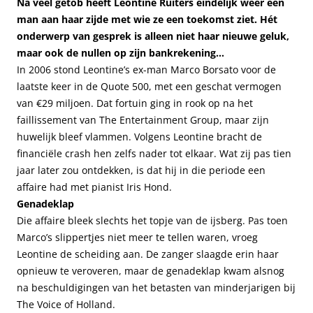
Na veel getob heeft Leontine Ruiters eindelijk weer een
man aan haar zijde met wie ze een toekomst ziet. Hét
onderwerp van gesprek is alleen niet haar nieuwe geluk,
maar ook de nullen op zijn bankrekening…
In 2006 stond Leontine’s ex-man Marco Borsato voor de
laatste keer in de Quote 500, met een geschat vermogen
van €29 miljoen. Dat fortuin ging in rook op na het
faillissement van The Entertainment Group, maar zijn
huwelijk bleef vlammen. Volgens Leontine bracht de
financiële crash hen zelfs nader tot elkaar. Wat zij pas tien
jaar later zou ontdekken, is dat hij in die periode een
affaire had met pianist Iris Hond.
Genadeklap
Die affaire bleek slechts het topje van de ijsberg. Pas toen
Marco’s slippertjes niet meer te tellen waren, vroeg
Leontine de scheiding aan. De zanger slaagde erin haar
opnieuw te veroveren, maar de genadeklap kwam alsnog
na beschuldigingen van het betasten van minderjarigen bij
The Voice of Holland.