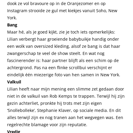
dook ze vol bravoure op in de Oranjezomer en op
Instagram strooide ze gul met kiekjes vanuit Soho, New
York.
Bang
Maar hé, als je goed kijkt, zie je toch iets opmerkelijks:
Lilian verbergt haar groeiende babybuikje handig onder
een wolk van oversized kleding, alsof ze bang is dat haar
zwangerschap te veel de show steelt. En wat nog
fascinerender is: haar partner blijft als een schim op de
achtergrond. Pas na een flinke scrollbui verschijnt er
eindelijk één miezerige foto van hen samen in New York.
Valkuil
Lilian heeft naar mijn mening een slimme zet gedaan door
niet in de valkuil van Rob Kemps te trappen. Terwijl hij zijn
gezin achterliet, pronkte hij trots met zijn eigen
‘Snollebolleke’, Stephanie Klaver, op sociale media. En dit
alles terwijl zijn ex nog tranen aan het wegvegen was. Een
regelrechte blamage voor zijn reputatie.
Vredig