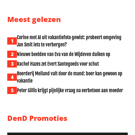
Meest gelezen
Corine met AI uit vakantiefoto gewist: probeert omgeving
1
Jan Smit iets te verbergen?
2
Nieuwe beelden van Eva van de Wijdeven duiken op
3
Rachel Hazes zet Evert Santegoeds voor schut
Boerderij Meiland valt door de mand: boer kan gewoon op
4
vakantie
5
Peter Gillis krijgt pijnlijke vraag na eerbetoon aan moeder
DenD Promoties