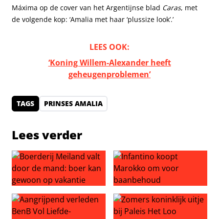
Máxima op de cover van het Argentijnse blad
Caras
, met
de volgende kop: ‘Amalia met haar ‘plussize look’.’
LEES OOK:
‘Koning Willem-Alexander heeft
geheugenproblemen’
TAGS
PRINSES AMALIA
Lees verder
Boerderij Meiland valt door de mand: boer kan gewoon 
Infantino koopt Marokko o