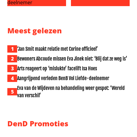
Aangrijpend verleden BenB Vol Liefde-deelnemer
Zomers koninklijk uitje bij Pa
Meest gelezen
1
‘Jan Smit maakt relatie met Corine officieel’
2
Bewoners Abcoude missen Eva Jinek niet: ‘Blij dat ze weg is’
3
Arts reageert op ‘mislukte’ facelift Isa Hoes
4
Aangrijpend verleden BenB Vol Liefde-deelnemer
Eva van de Wijdeven na behandeling weer gespot: ‘Wereld
5
van verschil’
DenD Promoties