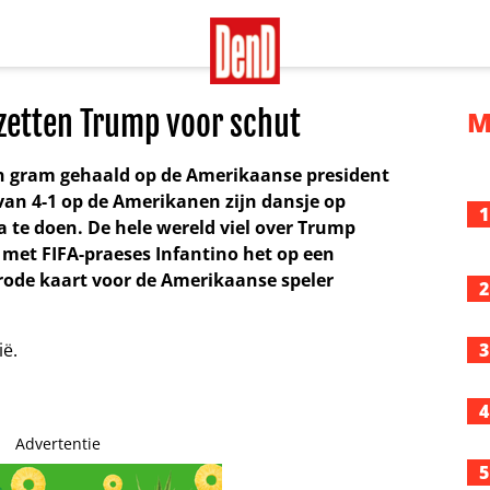
 zetten Trump voor schut
M
n gram gehaald op de Amerikaanse president
an 4-1 op de Amerikanen zijn dansje op
1
a te doen. De hele wereld viel over Trump
 met FIFA-praeses Infantino het op een
rode kaart voor de Amerikaanse speler
2
3
4
Advertentie
5