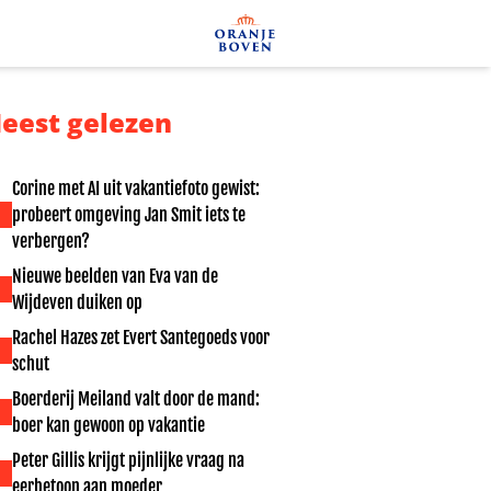
eest gelezen
Corine met AI uit vakantiefoto gewist:
probeert omgeving Jan Smit iets te
verbergen?
Nieuwe beelden van Eva van de
Wijdeven duiken op
Rachel Hazes zet Evert Santegoeds voor
schut
Boerderij Meiland valt door de mand:
boer kan gewoon op vakantie
Peter Gillis krijgt pijnlijke vraag na
eerbetoon aan moeder