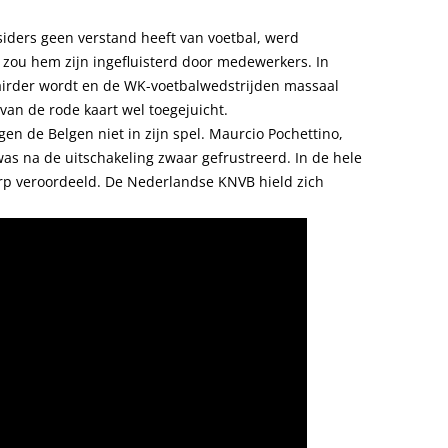
siders geen verstand heeft van voetbal, werd
t zou hem zijn ingefluisterd door medewerkers. In
airder wordt en de WK-voetbalwedstrijden massaal
an de rode kaart wel toegejuicht.
n de Belgen niet in zijn spel. Maurcio Pochettino,
as na de uitschakeling zwaar gefrustreerd. In de hele
rp veroordeeld. De Nederlandse KNVB hield zich