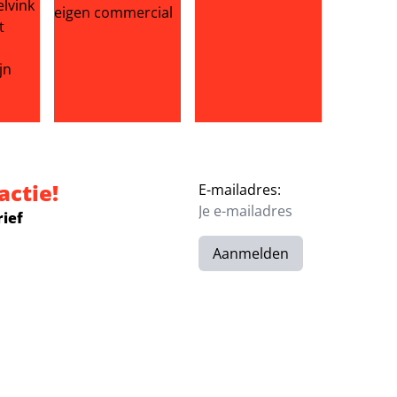
r baanbehoud
zoek van Dave Roelvink helemaal niet spontaan: ‘Marijn rege
Gwyneth Paltrow bloot in eigen commercial
Oh, moeder, wat is het heet!
actie!
E-mailadres:
rief
Aanmelden