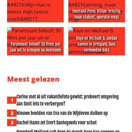
Toestand Perez Hilton ‘ernstig,
maar stabiel’, operatie volgt
Vraag het aan Lieve: ‘Mijn man is ineens mijn tantra-coac
Toestand Perez Hilton ‘ernsti
Raye en Michael B. Jordan
Paramount belooft 30 films per
samen in pretpark, fans
jaar uit te brengen na overname
vermoeden date
Paramount belooft 30 films per jaar uit te brengen na 
Raye en Michael B. Jordan s
Meest gelezen
Corine met AI uit vakantiefoto gewist: probeert omgeving
1
Jan Smit iets te verbergen?
2
Nieuwe beelden van Eva van de Wijdeven duiken op
3
Rachel Hazes zet Evert Santegoeds voor schut