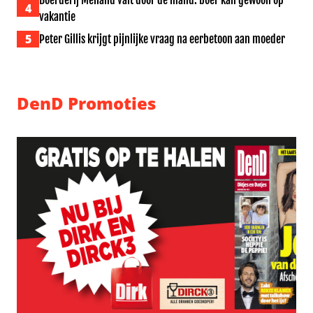
Boerderij Meiland valt door de mand: boer kan gewoon op
4
vakantie
5
Peter Gillis krijgt pijnlijke vraag na eerbetoon aan moeder
DenD Promoties