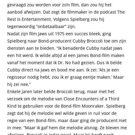
gevraagd zou worden voor zo’n film, dan zou hij het
aanbod afwijzen. Dat zegt de filmmaker in de podcast The
Rest Is Entertainment. Volgens Spielberg zou hij
tegenwoordig “onbetaalbaar” zijn.
Nadat zijn film Jaws uit 1975 een succes bleek, ging
Spielberg naar Bond-producent Cubby Broccoli toe om zijn
diensten aan te bieden. “Ik benaderde Cubby nadat Jaws
een hit werd. Ik wilde altijd al een James Bond-film maken
vanaf het moment dat ik Dr. No had gezien. Dus ik belde
Cubby direct na Jaws en bood me aan. Ik zei: ‘Als je een
regisseur nodig hebt, zou ik er graag eentje maken.’ Maar
hij zei nee.”
Enkele jaren later belde Broccoli terug, maar met het
verzoek om de melodie van Close Encounters of a Third
Kind te gebruiken voor de Bond-film Moonraker. Spielberg
zegt dat hij de melodie wel wilde geven in ruil voor de
regie van een Bond-film, maar daar ging de producent niet
in mee. “Maar ik gaf hem die melodie alsnog. Ze bleven me
afwijzen, Broccoli in ieder geval. Maar hij heeft nooit