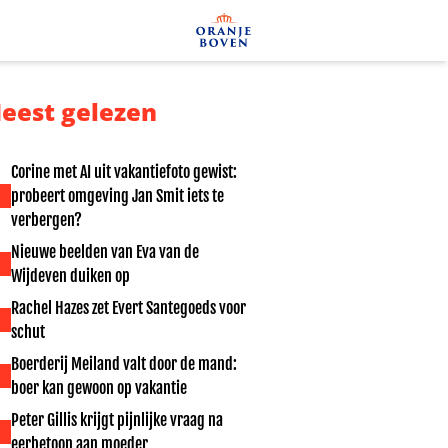
eest gelezen
Corine met AI uit vakantiefoto gewist:
probeert omgeving Jan Smit iets te
verbergen?
Nieuwe beelden van Eva van de
Wijdeven duiken op
Rachel Hazes zet Evert Santegoeds voor
schut
Boerderij Meiland valt door de mand:
boer kan gewoon op vakantie
Peter Gillis krijgt pijnlijke vraag na
eerbetoon aan moeder