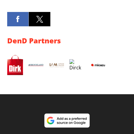
DenD Partners