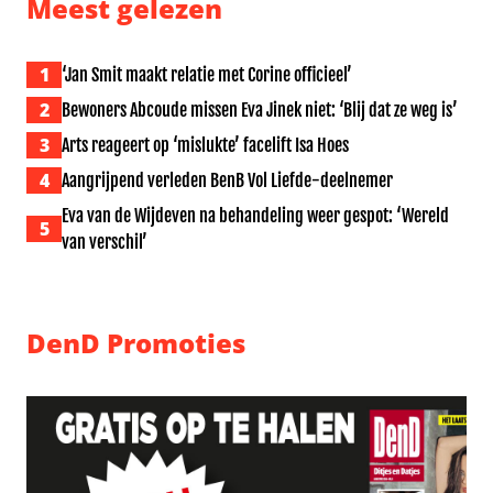
Meest gelezen
1
‘Jan Smit maakt relatie met Corine officieel’
2
Bewoners Abcoude missen Eva Jinek niet: ‘Blij dat ze weg is’
3
Arts reageert op ‘mislukte’ facelift Isa Hoes
4
Aangrijpend verleden BenB Vol Liefde-deelnemer
Eva van de Wijdeven na behandeling weer gespot: ‘Wereld
5
van verschil’
DenD Promoties