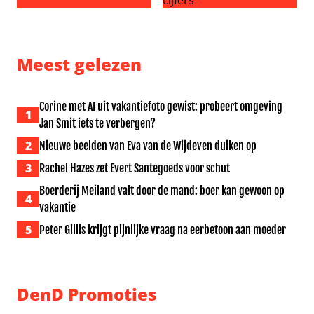
Meidenband KATSEYE onder vuur na uitvallen tweede ba
Gianni Infantino opnieuw ern
Meest gelezen
Corine met AI uit vakantiefoto gewist: probeert omgeving
1
Jan Smit iets te verbergen?
2
Nieuwe beelden van Eva van de Wijdeven duiken op
3
Rachel Hazes zet Evert Santegoeds voor schut
Boerderij Meiland valt door de mand: boer kan gewoon op
4
vakantie
5
Peter Gillis krijgt pijnlijke vraag na eerbetoon aan moeder
DenD Promoties