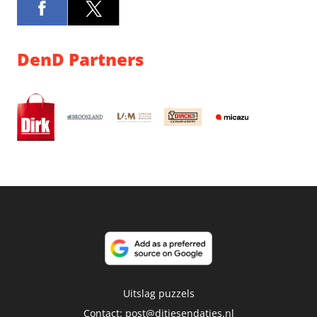
DenD Partners
Uitslag puzzels
Contact:
post@ditjesendatjes.nl