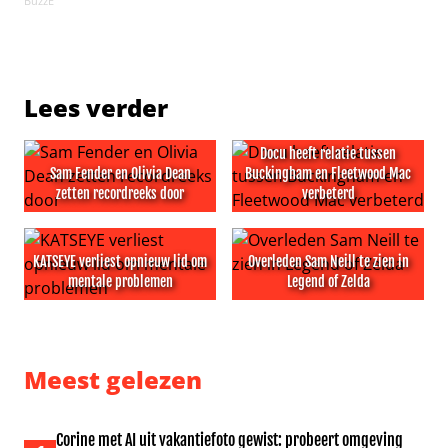
BuzzE
Lees verder
Docu heeft relatie tussen
Sam Fender en Olivia Dean
Buckingham en Fleetwood Mac
zetten recordreeks door
verbeterd
Sam Fender en Olivia Dean zetten recordreeks door
Docu heeft relatie tussen B
KATSEYE verliest opnieuw lid om
Overleden Sam Neill te zien in
mentale problemen
Legend of Zelda
KATSEYE verliest opnieuw lid om mentale problemen
Overleden Sam Neill te zien 
Meest gelezen
Corine met AI uit vakantiefoto gewist: probeert omgeving