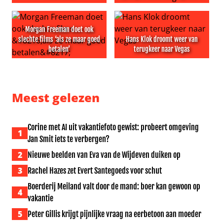
Neef Michael Jackson bidt voor Perez Hilton
Bella Thorne gaat vervolgfil
Morgan Freeman doet ook
slechte films ‘als ze maar goed
Hans Klok droomt weer van
betalen’
terugkeer naar Vegas
Morgan Freeman doet ook slechte films ‘als ze maar goe
Hans Klok droomt weer van 
Meest gelezen
Corine met AI uit vakantiefoto gewist: probeert omgeving
1
Jan Smit iets te verbergen?
2
Nieuwe beelden van Eva van de Wijdeven duiken op
3
Rachel Hazes zet Evert Santegoeds voor schut
Boerderij Meiland valt door de mand: boer kan gewoon op
4
vakantie
5
Peter Gillis krijgt pijnlijke vraag na eerbetoon aan moeder