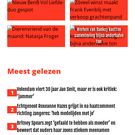
Nieuw BenB Vol Liefde-duo gespot
Zóveel winst maakt Frank Ev
Werken van Banksy kostten
samenleving bijna anderhalve
ton
Dierenvriend van de maand: Natasja Froger
Werken van Banksy kostten s
Meest gelezen
Volendam viert 30 jaar Jan Smit, maar er is ook kritiek:
1
‘jammer’
Echtgenoot Roxeanne Hazes grijpt in na haatcomment
2
richting zangeres: ‘heb medelijden met je’
Britney Spears zegt ‘gefaald te hebben als moeder’ en
3
beweert dat ouders haar zoons stiekem meenamen