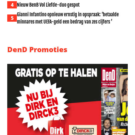
4
Nieuw BenB Vol Liefde-duo gespot
Gianni Infantino opnieuw ernstig in opspraak: ‘betaalde
5
minnares met UEFA-geld een bedrag van zes cijfers ’
DenD Promoties