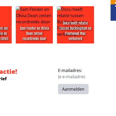
Docu heeft relatie
wen om
Sam Fender en Olivia
tussen Buckingham en
nie en
Dean zetten
Fleetwood Mac
m Orbit
recordreeks door
verbeterd
keer naar Vegas
wen om overlijden ‘genie en pionier’ William Orbit
Sam Fender en Olivia Dean zetten recordreeks doo
Docu heeft relatie tussen Bu
actie!
E-mailadres:
rief
Aanmelden