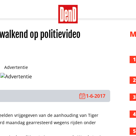
walkend op politievideo
M
1
Advertentie
2
1-6-2017
3
4
eelden vrijgegeven van de aanhouding van Tiger
rd maandag gearresteerd wegens rijden onder
5