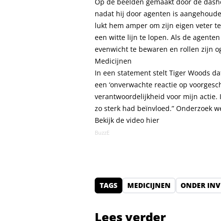
Op de beelden gemaakt door de dashc
nadat hij door agenten is aangehouden
lukt hem amper om zijn eigen veter te
een witte lijn te lopen. Als de agente
evenwicht te bewaren en rollen zijn o
Medicijnen
In een statement stelt Tiger Woods da
een ‘onverwachte reactie op voorgesc
verantwoordelijkheid voor mijn actie.
zo sterk had beïnvloed.” Onderzoek wee
Bekijk de video
hier
BuzzE
TAGS
MEDICIJNEN
ONDER INV
Lees verder