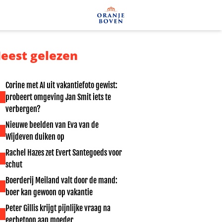
eest gelezen
Corine met AI uit vakantiefoto gewist:
probeert omgeving Jan Smit iets te
verbergen?
Nieuwe beelden van Eva van de
Wijdeven duiken op
Rachel Hazes zet Evert Santegoeds voor
schut
Boerderij Meiland valt door de mand:
boer kan gewoon op vakantie
Peter Gillis krijgt pijnlijke vraag na
eerbetoon aan moeder