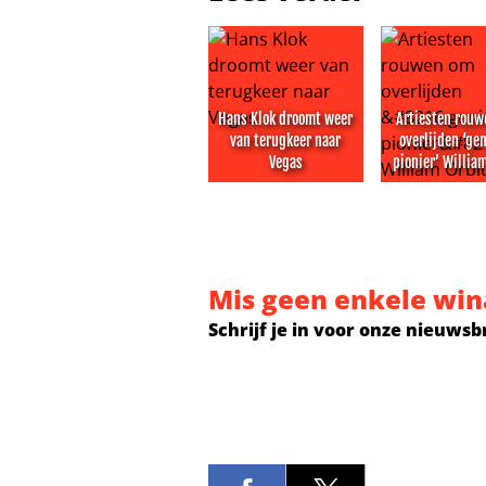
Hans Klok droomt weer
Artiesten rou
van terugkeer naar
overlijden ‘ge
Vegas
pionier’ Willia
Hans Klok droomt weer van terug
Artiesten rou
Mis geen enkele win
Schrijf je in voor onze nieuwsb