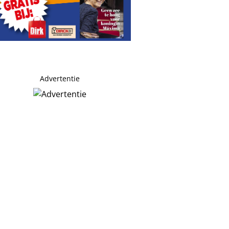
Advertentie
r
ckingham en Fleetwood Mac verbeterd