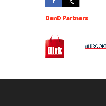
DenD Partners