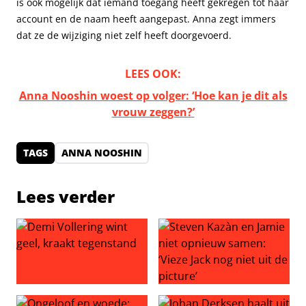
is ook mogelijk dat iemand toegang heeft gekregen tot haar
account en de naam heeft aangepast. Anna zegt immers
dat ze de wijziging niet zelf heeft doorgevoerd.
LEES OOK:
Anna Nooshin woest op volger: ‘Hoe kan je dit als
vrouw zeggen?’
TAGS
ANNA NOOSHIN
Lees verder
Demi Vollering wint geel, kraakt tegenstand
Steven Kazàn en Jamie niet o