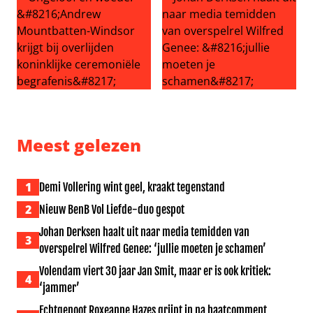
Ongeloof en woede: ‘Andrew Mountbatten-Windsor krijgt b
Johan Derksen haalt uit naar
Meest gelezen
1
Demi Vollering wint geel, kraakt tegenstand
2
Nieuw BenB Vol Liefde-duo gespot
Johan Derksen haalt uit naar media temidden van
3
overspelrel Wilfred Genee: ‘jullie moeten je schamen’
Volendam viert 30 jaar Jan Smit, maar er is ook kritiek:
4
‘jammer’
Echtgenoot Roxeanne Hazes grijpt in na haatcomment