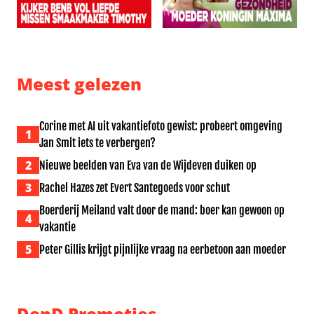
Kijkers BenB Vol Liefde missen smaakmaker Timothy: ‘Al
Broer geeft update over ge
Meest gelezen
Corine met AI uit vakantiefoto gewist: probeert omgeving
1
Jan Smit iets te verbergen?
2
Nieuwe beelden van Eva van de Wijdeven duiken op
3
Rachel Hazes zet Evert Santegoeds voor schut
Boerderij Meiland valt door de mand: boer kan gewoon op
4
vakantie
5
Peter Gillis krijgt pijnlijke vraag na eerbetoon aan moeder
DenD Promoties