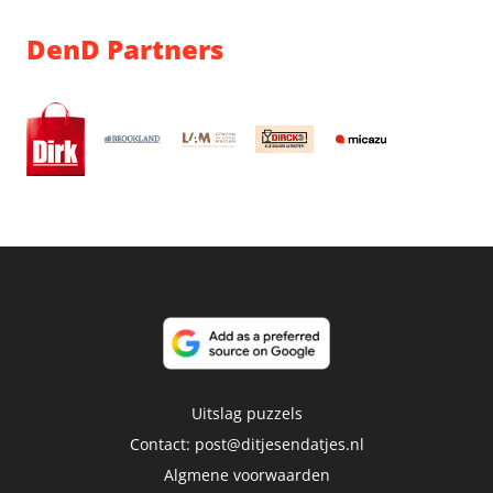
DenD Partners
Uitslag puzzels
Contact:
post@ditjesendatjes.nl
Algmene voorwaarden