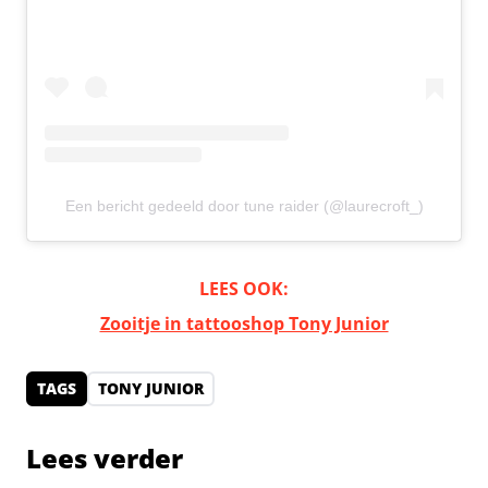
Een bericht gedeeld door tune raider (@laurecroft_)
LEES OOK:
Zooitje in tattooshop Tony Junior
TAGS
TONY JUNIOR
Lees verder