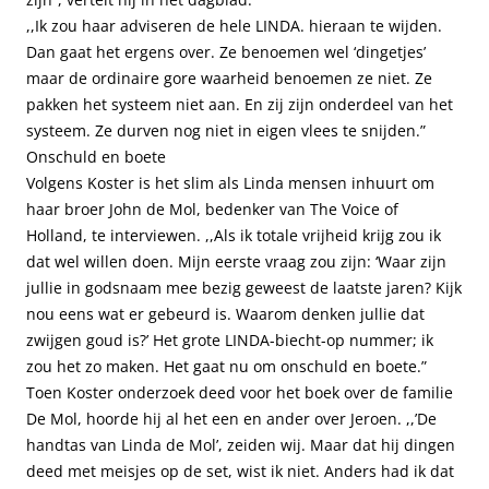
,,Ik zou haar adviseren de hele LINDA. hieraan te wijden.
Dan gaat het ergens over. Ze benoemen wel ‘dingetjes’
maar de ordinaire gore waarheid benoemen ze niet. Ze
pakken het systeem niet aan. En zij zijn onderdeel van het
systeem. Ze durven nog niet in eigen vlees te snijden.”
Onschuld en boete
Volgens Koster is het slim als Linda mensen inhuurt om
haar broer John de Mol, bedenker van The Voice of
Holland, te interviewen. ,,Als ik totale vrijheid krijg zou ik
dat wel willen doen. Mijn eerste vraag zou zijn: ‘Waar zijn
jullie in godsnaam mee bezig geweest de laatste jaren? Kijk
nou eens wat er gebeurd is. Waarom denken jullie dat
zwijgen goud is?’ Het grote LINDA-biecht-op nummer; ik
zou het zo maken. Het gaat nu om onschuld en boete.”
Toen Koster onderzoek deed voor het boek over de familie
De Mol, hoorde hij al het een en ander over Jeroen. ,,’De
handtas van Linda de Mol’, zeiden wij. Maar dat hij dingen
deed met meisjes op de set, wist ik niet. Anders had ik dat