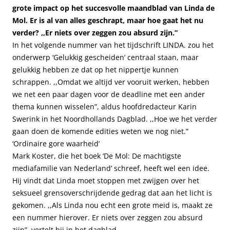
grote impact op het succesvolle maandblad van Linda de
Mol. Er is al van alles geschrapt, maar hoe gaat het nu
verder? ,,Er niets over zeggen zou absurd zijn.”
In het volgende nummer van het tijdschrift LINDA. zou het
onderwerp ‘Gelukkig gescheiden’ centraal staan, maar
gelukkig hebben ze dat op het nippertje kunnen
schrappen. ,,Omdat we altijd ver vooruit werken, hebben
we net een paar dagen voor de deadline met een ander
thema kunnen wisselen”, aldus hoofdredacteur Karin
Swerink in het Noordhollands Dagblad. ,,Hoe we het verder
gaan doen de komende edities weten we nog niet.”
‘Ordinaire gore waarheid’
Mark Koster, die het boek ‘De Mol: De machtigste
mediafamilie van Nederland’ schreef, heeft wel een idee.
Hij vindt dat Linda moet stoppen met zwijgen over het
seksueel grensoverschrijdende gedrag dat aan het licht is
gekomen. ,,Als Linda nou echt een grote meid is, maakt ze
een nummer hierover. Er niets over zeggen zou absurd
zijn”, vertelt hij in het dagblad.