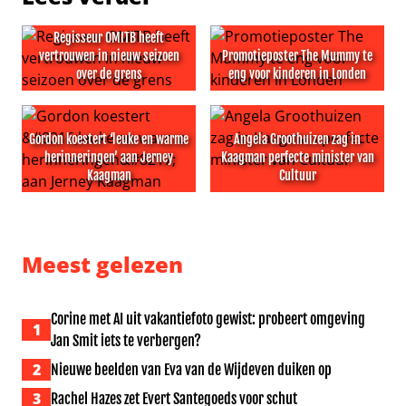
Regisseur OMITB heeft
vertrouwen in nieuw seizoen
Promotieposter The Mummy te
over de grens
eng voor kinderen in Londen
Regisseur OMITB heeft vertrouwen in nieuw seizoen ove
Promotieposter The Mummy t
Gordon koestert ‘leuke en warme
Angela Groothuizen zag in
herinneringen’ aan Jerney
Kaagman perfecte minister van
Kaagman
Cultuur
Gordon koestert ‘leuke en warme herinneringen’ aan J
Angela Groothuizen zag in K
Meest gelezen
Corine met AI uit vakantiefoto gewist: probeert omgeving
1
Jan Smit iets te verbergen?
2
Nieuwe beelden van Eva van de Wijdeven duiken op
3
Rachel Hazes zet Evert Santegoeds voor schut