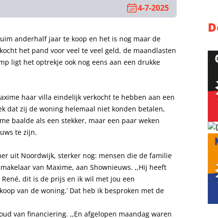
4-7-2025
D
ruim anderhalf jaar te koop en het is nog maar de
 kocht het pand voor veel te veel geld, de maandlasten
mp ligt het optrekje ook nog eens aan een drukke
ime haar villa eindelijk verkocht te hebben aan een
ek dat zij de woning helemaal niet konden betalen,
ime baalde als een stekker, maar een paar weken
uws te zijn.
 uit Noordwijk, sterker nog: mensen die de familie
e makelaar van Maxime, aan Shownieuws. ,,Hij heeft
 René, dit is de prijs en ik wil met jou een
koop van de woning.’ Dat heb ik besproken met de
oud van financiering. ,,En afgelopen maandag waren