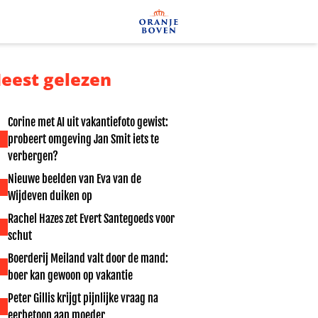
eest gelezen
Corine met AI uit vakantiefoto gewist:
probeert omgeving Jan Smit iets te
verbergen?
Nieuwe beelden van Eva van de
Wijdeven duiken op
Rachel Hazes zet Evert Santegoeds voor
schut
Boerderij Meiland valt door de mand:
boer kan gewoon op vakantie
Peter Gillis krijgt pijnlijke vraag na
eerbetoon aan moeder