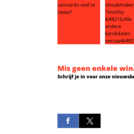
Ronald de Boer eist 3 kilo eraf: Le
Kijkers BenB
Mis geen enkele win
Schrijf je in voor onze nieuwsb