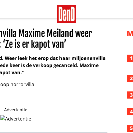
nvilla Maxime Meiland weer
M
 ‘Ze is er kapot van’
 Weer leek het erop dat haar miljoenenvilla
1
ede keer is de verkoop gecanceld. Maxime
kapot van.''
2
3
Advertentie
4
5