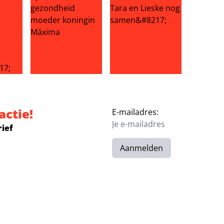
onardo veel te zwaar!
 Vol Liefde missen smaakmaker Timothy: ‘Alle andere kandid
Broer geeft update over gezondheid moeder konin
‘BenB Vol Liefde-Nisha Tara e
actie!
E-mailadres:
rief
Aanmelden