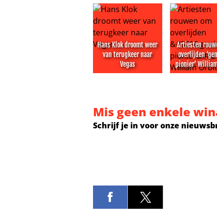
Hans Klok droomt weer
Artiesten rou
van terugkeer naar
overlijden ‘ge
Vegas
pionier’ Willia
Hans Klok droomt weer van terug
Artiesten rou
Mis geen enkele win
Schrijf je in voor onze nieuwsb