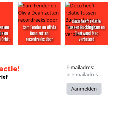
Docu heeft relatie
wen om
Sam Fender en Olivia
tussen Buckingham en
nie en
Dean zetten
Fleetwood Mac
m Orbit
recordreeks door
verbeterd
keer naar Vegas
wen om overlijden ‘genie en pionier’ William Orbit
Sam Fender en Olivia Dean zetten recordreeks doo
Docu heeft relatie tussen Bu
actie!
E-mailadres:
rief
Aanmelden