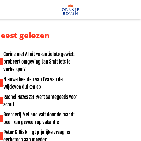
eest gelezen
Corine met AI uit vakantiefoto gewist:
probeert omgeving Jan Smit iets te
verbergen?
Nieuwe beelden van Eva van de
Wijdeven duiken op
Rachel Hazes zet Evert Santegoeds voor
schut
Boerderij Meiland valt door de mand:
boer kan gewoon op vakantie
Peter Gillis krijgt pijnlijke vraag na
eerbetoon aan moeder