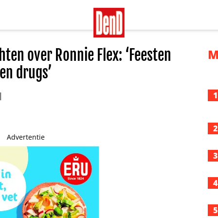
hten over Ronnie Flex: ‘Feesten
M
en drugs’
1
2
Advertentie
3
4
5