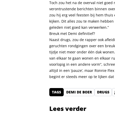
Toch zou het na de overval niet goed m
verontrustende berichten binnen over 
zou hij erg veel feesten bij hem thui
kijken. Dit alles zou te maken hebben 
geleden niet goed kan verwerken.”
Breuk met Demi definitief?
Naast drugs, zou de rapper ook afleid
geruchten rondgingen over een breuk
tijdje niet meer onder één dak wonen.
van elkaar te gaan wonen en elkaar r
voorlopig in een andere vorm”, schree
altijd in een ‘pauze’, maar Ronnie Fl
begint er steeds meer op te lijken dat 
TAGS
DEMI DE BOER
DRUGS
Lees verder