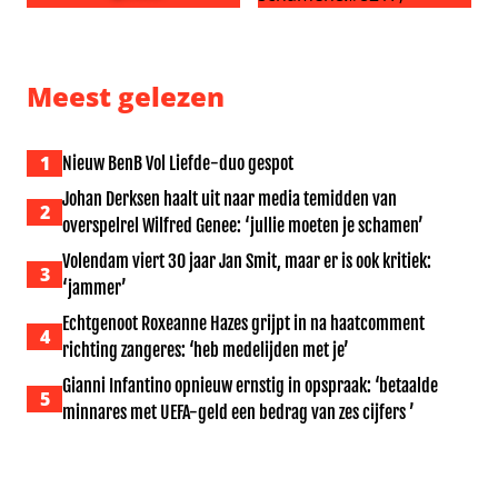
K3-zangeres Klaasje Meijer geraakt door schoen tijdens
Johan Derksen haalt uit naar
Meest gelezen
1
Nieuw BenB Vol Liefde-duo gespot
Johan Derksen haalt uit naar media temidden van
2
overspelrel Wilfred Genee: ‘jullie moeten je schamen’
Volendam viert 30 jaar Jan Smit, maar er is ook kritiek:
3
‘jammer’
Echtgenoot Roxeanne Hazes grijpt in na haatcomment
4
richting zangeres: ‘heb medelijden met je’
Gianni Infantino opnieuw ernstig in opspraak: ‘betaalde
5
minnares met UEFA-geld een bedrag van zes cijfers ’