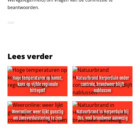
beantwoorden.
ANP
Lees verder
Hoge temperaturen op komst,
Natuurbrand Herperduin onder
kans op vijfde regionale
controle, brandweer blijft
hittegolf
nablussen
Hoge temperaturen op komst, kans op vijfde regionale hi
Natuurbrand Herperduin onde
Weeronline: weer lijkt gunstig
Natuurbrand in Herperduin bij
om zonsverduistering te zien
Oss, veel brandweer aanwezig
Weeronline: weer lijkt gunstig om zonsverduistering te z
Natuurbrand in Herperduin b