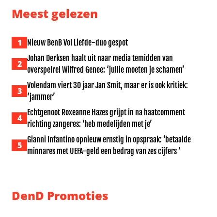
Meest gelezen
1
Nieuw BenB Vol Liefde-duo gespot
Johan Derksen haalt uit naar media temidden van
2
overspelrel Wilfred Genee: ‘jullie moeten je schamen’
Volendam viert 30 jaar Jan Smit, maar er is ook kritiek:
3
‘jammer’
Echtgenoot Roxeanne Hazes grijpt in na haatcomment
4
richting zangeres: ‘heb medelijden met je’
Gianni Infantino opnieuw ernstig in opspraak: ‘betaalde
5
minnares met UEFA-geld een bedrag van zes cijfers ’
DenD Promoties