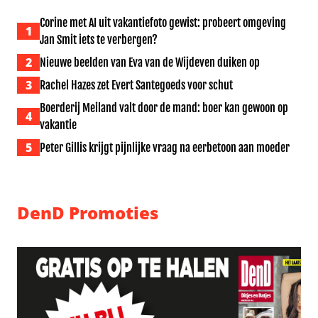
Corine met AI uit vakantiefoto gewist: probeert omgeving
1
Jan Smit iets te verbergen?
2
Nieuwe beelden van Eva van de Wijdeven duiken op
3
Rachel Hazes zet Evert Santegoeds voor schut
Boerderij Meiland valt door de mand: boer kan gewoon op
4
vakantie
5
Peter Gillis krijgt pijnlijke vraag na eerbetoon aan moeder
DenD Promoties