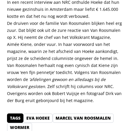
In een recent interview aan NRC onthulde Hoeke dat hun
nieuwe gezinshuis in Amsterdam maar liefst € 1.645.000
kostte en dat het nu nog wordt verbouwd.
De druiven voor de familie Van Roosmalen blijken heel erg
zuur. Dat blijkt ook uit de zure reactie van Van Roosmalen
op X. Hij neemt de chef van het Volkskrant Magazine,
Aimée Kiene, onder vuur. In haar voorwoord van het
magazine, waarin ze het afscheid van Hoeke aankondigt,
prijst ze de scheidend columniste ongeveer de hemel in.
Van Roosmalen herhaalt nog even cynisch dat Kiene zijn
vrouw ‘een fijn pennetje’ toedicht. Volgens Van Roosmalen
worden de
‘afdelingen gewoon en alledaags bij de
Volkskrant gesloten.
Zelf schrijft hij columns voor NRC.
Overigens worden ook Bobert Vuijsje en fotograaf Dirk van
der Burg eruit gebonjourd bij het magazine.
TAGS
EVA HOEKE
MARCEL VAN ROOSMALEN
WORMER