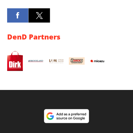
DenD Partners