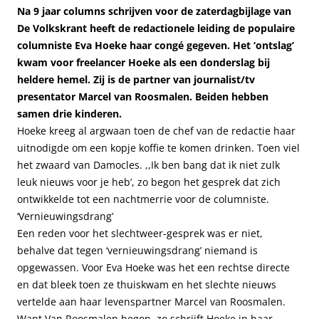
Na 9 jaar columns schrijven voor de zaterdagbijlage van
De Volkskrant heeft de redactionele leiding de populaire
columniste Eva Hoeke haar congé gegeven. Het ‘ontslag’
kwam voor freelancer Hoeke als een donderslag bij
heldere hemel. Zij is de partner van journalist/tv
presentator Marcel van Roosmalen. Beiden hebben
samen drie kinderen.
Hoeke kreeg al argwaan toen de chef van de redactie haar
uitnodigde om een kopje koffie te komen drinken. Toen viel
het zwaard van Damocles. ,,Ik ben bang dat ik niet zulk
leuk nieuws voor je heb’, zo begon het gesprek dat zich
ontwikkelde tot een nachtmerrie voor de columniste.
‘Vernieuwingsdrang’
Een reden voor het slechtweer-gesprek was er niet,
behalve dat tegen ‘vernieuwingsdrang’ niemand is
opgewassen. Voor Eva Hoeke was het een rechtse directe
en dat bleek toen ze thuiskwam en het slechte nieuws
vertelde aan haar levenspartner Marcel van Roosmalen.
Want Van Roosmalen begon, zo schrijft Hoeke in haar