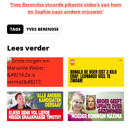
‘Yves Berendse stuurde pikante video’s van hem
en Sophie naar andere vrouwen’
TAGS
YVES BERENDSE
Lees verder
Grote zorgen om Marianne Weber: ‘Ze is vermist’
Ronald de Boer eist 3 kilo er
Kijkers BenB Vol Liefde missen smaakmaker Timothy: ‘Al
Broer geeft update over ge