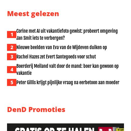
Meest gelezen
Corine met AI uit vakantiefoto gewist: probeert omgeving
1
Jan Smit iets te verbergen?
2
Nieuwe beelden van Eva van de Wijdeven duiken op
3
Rachel Hazes zet Evert Santegoeds voor schut
Boerderij Meiland valt door de mand: boer kan gewoon op
4
vakantie
5
Peter Gillis krijgt pijnlijke vraag na eerbetoon aan moeder
DenD Promoties