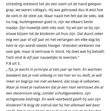
scheiding ontstond het als een soort uit de hand gelopen
grap, we waren collega’s. Hij was getrouwd dus ik wist hoe
de vork in de steel zat. Maar naast het feit dat de seks, ook
nu nog, buitengewoon goed is, zijn we elkaars beste
maatje. Zijn huwelijk stelt niks voor, hij wil per se bij zijn
vrouw blijven tot de kinderen uit huis zijn. Dat duurt zeker
nog een jaar of vijf jaar en het verlangen om elke dag bij
hem te zijn wordt steeds heviger. Vrienden verklaren me
voor gek, maar ik vertrouw H. blind. Hij doet wat hij belooft.
Toch vind ik vijf jaar nauwelijks te overzien.”
P.B uit S.
,,Tja, je wacht in principe al tien jaar op hem. En wachten
betekent dat je niet volledig in het hier en nu leeft. Je wilt
meer en begrijp me niet verkeerd, dat snap ik volkomen.
Maar je moet je realiseren dat je een man vertrouwt die al
een decennium lang, zonder schuldgevoelens, zijn
echtgenote bedriegt. En welk voorbeeld geeft hij aan zijn
kinderen? Ik krijg de indruk dat hij het allemaal wel best
vindt. Het is jouw leven maar ik raad je aan op te houden