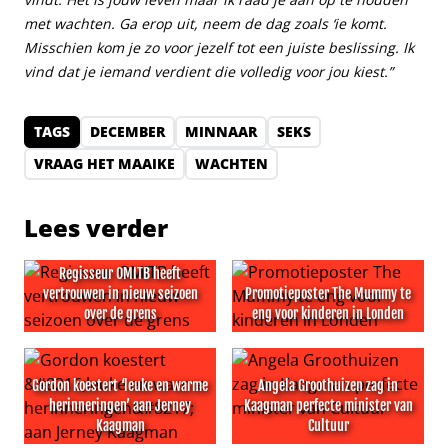
met wachten. Ga erop uit, neem de dag zoals ‘ie komt.
Misschien kom je zo voor jezelf tot een juiste beslissing. Ik
vind dat je iemand verdient die volledig voor jou kiest.”
TAGS
DECEMBER
MINNAAR
SEKS
VRAAG HET MAAIKE
WACHTEN
Lees verder
Regisseur OMITB heeft
vertrouwen in nieuw seizoen
Promotieposter The Mummy te
over de grens
eng voor kinderen in Londen
Regisseur OMITB heeft vertrouwen in nieuw seizoen ove
Promotieposter The Mummy t
Gordon koestert ‘leuke en warme
Angela Groothuizen zag in
herinneringen’ aan Jerney
Kaagman perfecte minister van
Kaagman
Cultuur