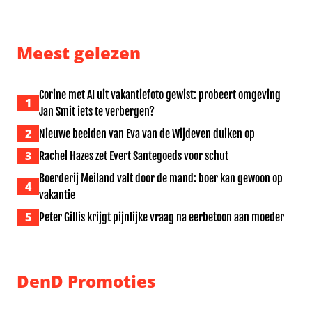
Gordon koestert ‘leuke en warme herinneringen’ aan J
Angela Groothuizen zag in K
Meest gelezen
Corine met AI uit vakantiefoto gewist: probeert omgeving
1
Jan Smit iets te verbergen?
2
Nieuwe beelden van Eva van de Wijdeven duiken op
3
Rachel Hazes zet Evert Santegoeds voor schut
Boerderij Meiland valt door de mand: boer kan gewoon op
4
vakantie
5
Peter Gillis krijgt pijnlijke vraag na eerbetoon aan moeder
DenD Promoties