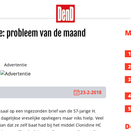
e: probleem van de maand
M
1
Advertentie
2
3
23-2-2018
4
5
aal op een ingezonden brief van de 57-jarige H.
dagelijkse vreselijke opvliegers maar niks hielp. Veel
D
rian dat ze zelf baat had bij het middel Clonidine HC