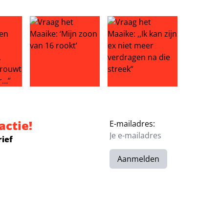
 thuiswonende kind maakt geen plannen…
aike: ,,Ik ben gestopt met vreemdgaan, maar hij vertrouwt
Vraag het Maaike: ‘Mijn zoon van 16 rookt’
Vraag het Maaike: ,,Ik kan zijn
actie!
E-mailadres:
rief
Aanmelden