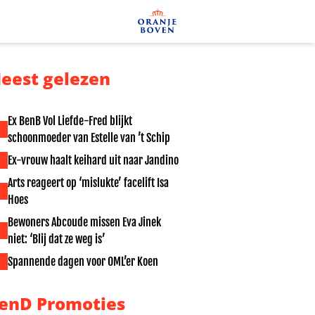
eest gelezen
Ex BenB Vol Liefde-Fred blijkt
schoonmoeder van Estelle van ’t Schip
Ex-vrouw haalt keihard uit naar Jandino
Arts reageert op ‘mislukte’ facelift Isa
Hoes
Bewoners Abcoude missen Eva Jinek
niet: ‘Blij dat ze weg is’
Spannende dagen voor OML’er Koen
enD Promoties