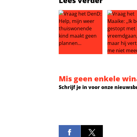
Lees verder
Vraag het DenD: Help, mijn weer
Vraag het Ma
Mis geen enkele win
Schrijf je in voor onze nieuwsb