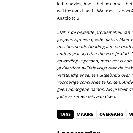
ieder advies, hoe ik het ook inpak; het 
wel toekomst heeft. Wat moet ik doen
Angelo te S.
,,
D
it is d
e bekende
problematiek van
jongens
zijn
een goede match
.
Maar E
beschermende houding aan
en
beiden
anders gelaagd dan die voor
je
kind.
opvoeding
is gez
ond, maar het is aan
je daardoor twijfels krijgt over de to
verstandig er samen
uitgebreid
over 
voorbarige conclusies te komen.
Ande
geen
homogene balans.
Als je voelt d
jullie er
samen i
ets aan doen.”
TAGS
MAAIKE
OVERGANG
V