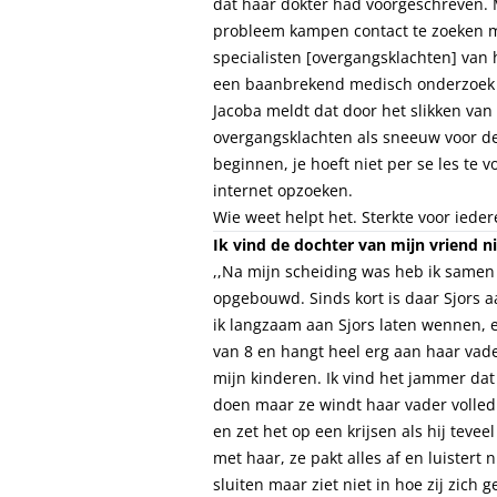
dat haar dokter had voorgeschreven. 
probleem kampen contact te zoeken 
specialisten [overgangsklachten] van 
een baanbrekend medisch onderzoek be
Jacoba meldt dat door het slikken van 
overgangsklachten als sneeuw voor d
beginnen, je hoeft niet per se les te 
internet opzoeken.
Wie weet helpt het. Sterkte voor ieder
Ik
vind de
dochter van mijn vriend
ni
,,Na mijn scheiding was heb ik samen
opgebouwd. Sinds kort is daar Sjors 
ik langzaam aan Sjors laten wennen, en
van 8 en hangt heel erg aan haar vade
mijn kinderen. Ik vind het jammer dat 
doen maar ze windt haar vader volledig
en zet het op een krijsen als hij teve
met haar, ze pakt alles af en luistert 
sluiten maar ziet niet in hoe zij zich 