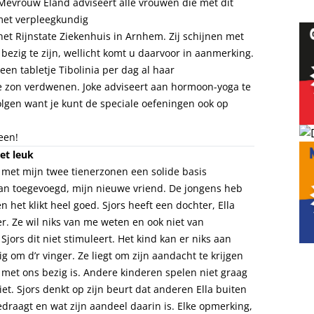
Mevrouw Eland adviseert alle vrouwen die met dit
met verpleegkundig
het Rijnstate Ziekenhuis in Arnhem. Zij schijnen met
zig te zijn, wellicht komt u daarvoor in aanmerking.
een tabletje Tibolinia per dag al haar
e zon verdwenen. Joke adviseert aan hormoon-yoga te
volgen want je kunt de speciale oefeningen ook op
een!
et leuk
 met mijn twee tienerzonen een solide basis
aan toegevoegd, mijn nieuwe vriend. De jongens heb
 het klikt heel goed. Sjors heeft een dochter, Ella
r. Ze wil niks van me weten en ook niet van
Sjors dit niet stimuleert. Het kind kan er niks aan
 om d’r vinger. Ze liegt om zijn aandacht te krijgen
el met ons bezig is. Andere kinderen spelen niet graag
niet. Sjors denkt op zijn beurt dat anderen Ella buiten
gedraagt en wat zijn aandeel daarin is. Elke opmerking,