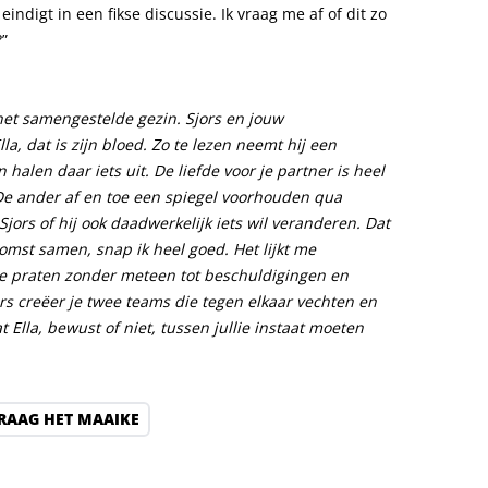
eindigt in een fikse discussie. Ik vraag me af of dit zo
?”
het
samengesteld
e
gezin. Sjors en jouw
lla
, dat is zijn bloed. Zo te lezen
neemt hij een
 halen daar iets uit.
De liefde voor
je
partner is
heel
De ander af
en toe een spiegel voorhouden
qua
Sjors
of hij ook daadwerkelijk iets wil veranderen. Dat
ekomst samen
,
snap ik
heel
goed. Het lijkt me
te praten zonder meteen tot beschuldigingen en
rs
creë
er je
twee teams die tegen elkaar vechten
en
at
Ella, bewust of niet,
tussen jullie instaat moeten
RAAG HET MAAIKE