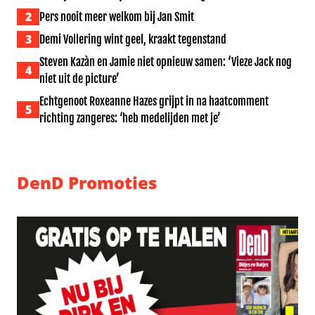
2
Pers nooit meer welkom bij Jan Smit
3
Demi Vollering wint geel, kraakt tegenstand
Steven Kazàn en Jamie niet opnieuw samen: ‘Vieze Jack nog
4
niet uit de picture’
Echtgenoot Roxeanne Hazes grijpt in na haatcomment
5
richting zangeres: ‘heb medelijden met je’
DenD Promoties