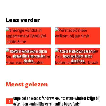
Lees verder
Smerige vondst in appartement BenB Vol Liefde-Eline
Pers nooit meer welkom bij J
Hoofdrol Renée Soutendijk in
Acteur Matteo van der Grijn
nieuwe film Floor van der
hoopt op buitenlandse
Meulen
doorbraak
Hoofdrol Renée Soutendijk in nieuwe film Floor van der
Acteur Matteo van der Grijn
Meest gelezen
Ongeloof en woede: ‘Andrew Mountbatten-Windsor krijgt bij
1
overlijden koninklijke ceremoniële begrafenis’