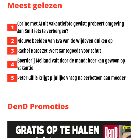
Meest gelezen
Corine met AI uit vakantiefoto gewist: probeert omgeving
1
Jan Smit iets te verbergen?
2
Nieuwe beelden van Eva van de Wijdeven duiken op
3
Rachel Hazes zet Evert Santegoeds voor schut
Boerderij Meiland valt door de mand: boer kan gewoon op
4
vakantie
5
Peter Gillis krijgt pijnlijke vraag na eerbetoon aan moeder
DenD Promoties