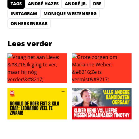
TAGS
ANDRÉ HAZES
ANDRÉ JR.
DRE
INSTAGRAM
MONIQUE WESTENBERG
ONHERKENBAAR
Lees verder
Vraag het aan Lieve: ‘Ik ging te ver, maar hij nóg verder!’
Grote zorgen om Marianne We
Ronald de Boer eist 3 kilo eraf: Leonardo veel te zwaar!
Kijkers BenB Vol Liefde miss