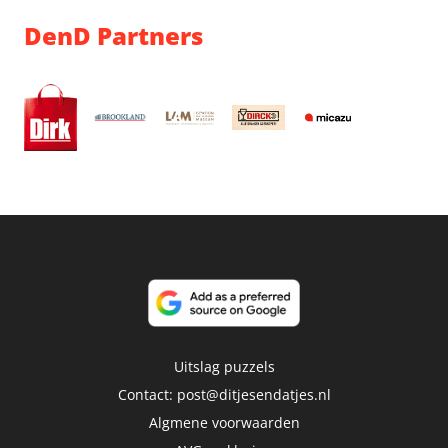
DenD Partners
Uitslag puzzels
Contact:
post@ditjesendatjes.nl
Algmene voorwaarden