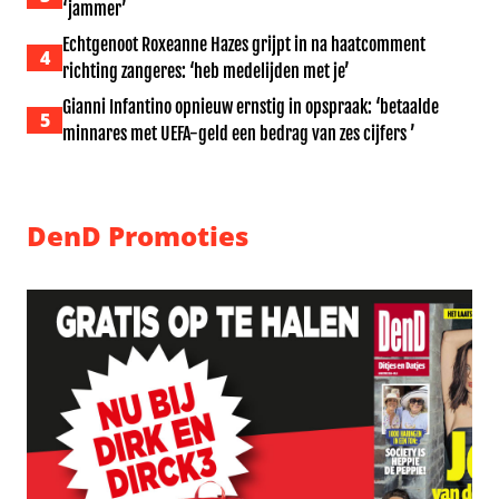
‘jammer’
Echtgenoot Roxeanne Hazes grijpt in na haatcomment
4
richting zangeres: ‘heb medelijden met je’
Gianni Infantino opnieuw ernstig in opspraak: ‘betaalde
5
minnares met UEFA-geld een bedrag van zes cijfers ’
DenD Promoties