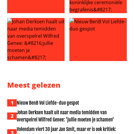
Steven Kazàn en Jamie niet opnieuw samen: ‘Vieze Jack no
Ongeloof en woede: ‘Andrew M
Johan Derksen haalt uit naar media temidden van overspe
Nieuw BenB Vol Liefde-duo 
Meest gelezen
1
Nieuw BenB Vol Liefde-duo gespot
Johan Derksen haalt uit naar media temidden van
2
overspelrel Wilfred Genee: ‘jullie moeten je schamen’
Volendam viert 30 jaar Jan Smit, maar er is ook kritiek:
3