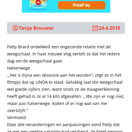
Tanja Brouwer
24-4-2018
Patty Brard ontwikkelt een ongezonde relatie met de
weegschaal. In haar nieuwe vlog vertelt ze dat het iedere
dag om de weegschaal gaat.
Halverwege
,,Het is bijna een obsessie aan het worden”
, zegt ze in het
filmpje dat op
LINDA.tv
staat. Gelukkig laat die weegschaal
wel goede cijfers zien, want sinds ze de maagverkleining
heeft gehad is ze al 14 kilo afgevallen.
,,We zijn er nog niet,
maar pas halverwege. Kijken of er nog wat van me
overblijft.”
Vermoeid
Door alle veranderingen en aanpassingen vond Patty dat
ze wel een weekje vakantie had verdiend. Ze bleef gewoon