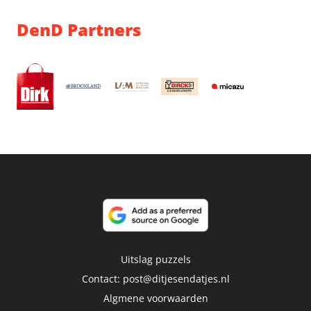
DenD Partners
Uitslag puzzels
Contact:
post@ditjesendatjes.nl
Algmene voorwaarden