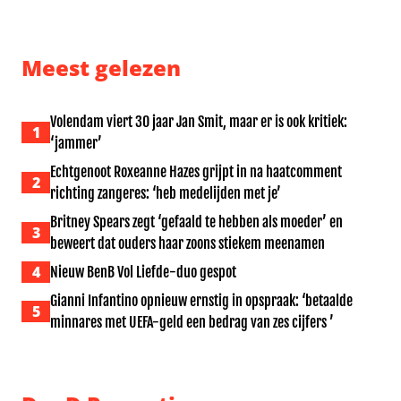
Dierenvriend van de maand: Natasja Froger
Werken van Banksy kostten s
Meest gelezen
Volendam viert 30 jaar Jan Smit, maar er is ook kritiek:
1
‘jammer’
Echtgenoot Roxeanne Hazes grijpt in na haatcomment
2
richting zangeres: ‘heb medelijden met je’
Britney Spears zegt ‘gefaald te hebben als moeder’ en
3
beweert dat ouders haar zoons stiekem meenamen
4
Nieuw BenB Vol Liefde-duo gespot
Gianni Infantino opnieuw ernstig in opspraak: ‘betaalde
5
minnares met UEFA-geld een bedrag van zes cijfers ’