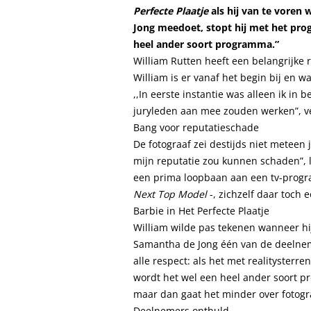
Perfecte Plaatje
als hij van te voren
Jong meedoet, stopt hij met het pro
heel ander soort programma.”
William Rutten heeft een belangrijke 
William is er vanaf het begin bij en w
,,In eerste instantie was alleen ik in
juryleden aan mee zouden werken”, ve
Bang voor reputatieschade
De fotograaf zei destijds niet meteen
mijn reputatie zou kunnen schaden”, le
een prima loopbaan aan een tv-progr
Next Top Model
-, zichzelf daar toch 
Barbie in Het Perfecte Plaatje
William wilde pas tekenen wanneer hi
Samantha de Jong één van de deelnem
alle respect: als het met realitysterr
wordt het wel een heel ander soort p
maar dan gaat het minder over fotogra
Deelnemers onthuld