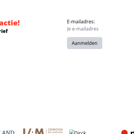
fer: einde Liverpool-droom?
aar Ajax: ‘Weer genieten na Barça-drama’
Schokkende beelden: man vliegt in de brand na tas
Nieuwe beelden van Eva van d
actie!
E-mailadres:
rief
Aanmelden