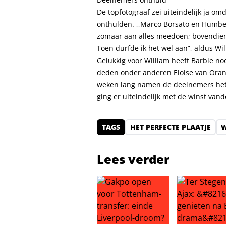
De topfotograaf zei uiteindelijk ja 
onthulden. ,,Marco Borsato en Humber
zomaar aan alles meedoen; bovendien w
Toen durfde ik het wel aan”, aldus Wil
Gelukkig voor William heeft Barbie n
deden onder anderen Eloise van Oranj
weken lang namen de deelnemers het t
ging er uiteindelijk met de winst vand
TAGS
HET PERFECTE PLAATJE
W
Lees verder