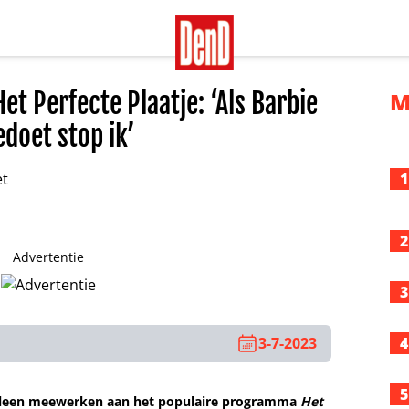
et Perfecte Plaatje: ‘Als Barbie
M
doet stop ik’
1
2
Advertentie
3
3-7-2023
4
5
alleen meewerken aan het populaire programma
Het