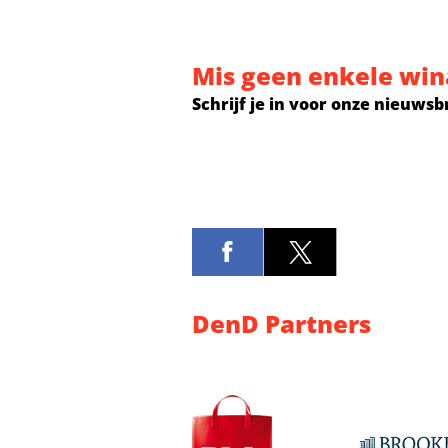
Gakpo open voor Tottenham-trans
Ter Stegen n
Mis geen enkele win
Schrijf je in voor onze nieuwsb
DenD Partners