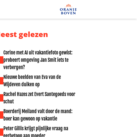
eest gelezen
Corine met AI uit vakantiefoto gewist:
probeert omgeving Jan Smit iets te
verbergen?
Nieuwe beelden van Eva van de
Wijdeven duiken op
Rachel Hazes zet Evert Santegoeds voor
schut
Boerderij Meiland valt door de mand:
boer kan gewoon op vakantie
Peter Gillis krijgt pijnlijke vraag na
eerbetoon aan moeder