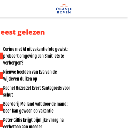
eest gelezen
Corine met AI uit vakantiefoto gewist:
probeert omgeving Jan Smit iets te
verbergen?
Nieuwe beelden van Eva van de
Wijdeven duiken op
Rachel Hazes zet Evert Santegoeds voor
schut
Boerderij Meiland valt door de mand:
boer kan gewoon op vakantie
Peter Gillis krijgt pijnlijke vraag na
eerbetoon aan moeder