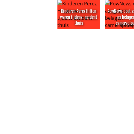
Kinderen Perez Hilton
PowNews doet a
waren tijdens incident
na belage
thuis
cameraplo
Kinderen Perez Hilton waren tijde
PowNews doe