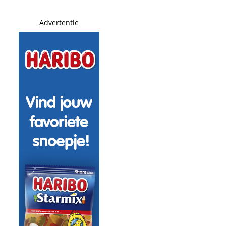
Advertentie
van Nederland
 Kaagman was blunder