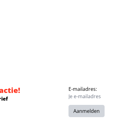
actie!
E-mailadres:
rief
Aanmelden