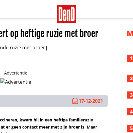
rt op heftige ruzie met broer
M
1
Advertentie
2
3
17-12-2021
4
ccineren, kwam hij in een heftige familieruzie
dat er geen contact meer met zijn broer is. Maar
5