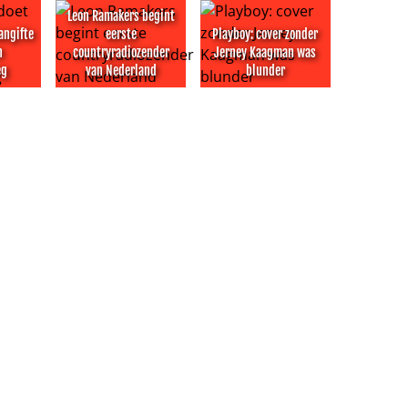
Leon Ramakers begint
angifte
eerste
Playboy: cover zonder
n
countryradiozender
Jerney Kaagman was
eg
van Nederland
blunder
ns incident thuis
t aangifte na belagen cameraploeg
Leon Ramakers begint eerste countryradiozender 
Playboy: cover zonder Jerney