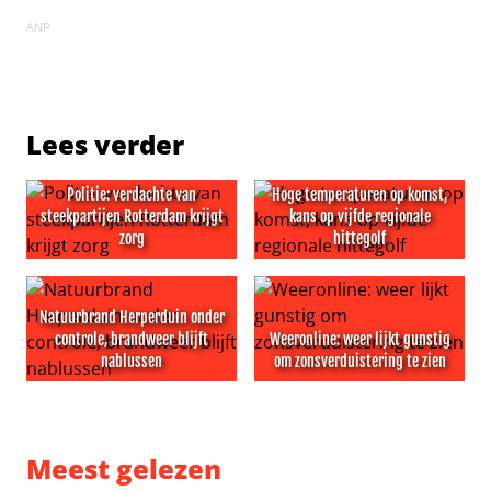
ANP
Lees verder
Politie: verdachte van
Hoge temperaturen op komst,
steekpartijen Rotterdam krijgt
kans op vijfde regionale
zorg
hittegolf
Politie: verdachte van steekpartijen Rotterdam krijgt zor
Hoge temperaturen op komst, 
Natuurbrand Herperduin onder
controle, brandweer blijft
Weeronline: weer lijkt gunstig
nablussen
om zonsverduistering te zien
Natuurbrand Herperduin onder controle, brandweer blij
Weeronline: weer lijkt gunst
Meest gelezen