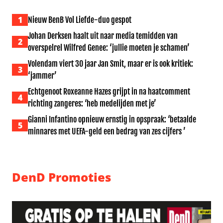
1
Nieuw BenB Vol Liefde-duo gespot
Johan Derksen haalt uit naar media temidden van
2
overspelrel Wilfred Genee: ‘jullie moeten je schamen’
Volendam viert 30 jaar Jan Smit, maar er is ook kritiek:
3
‘jammer’
Echtgenoot Roxeanne Hazes grijpt in na haatcomment
4
richting zangeres: ‘heb medelijden met je’
Gianni Infantino opnieuw ernstig in opspraak: ‘betaalde
5
minnares met UEFA-geld een bedrag van zes cijfers ’
DenD Promoties