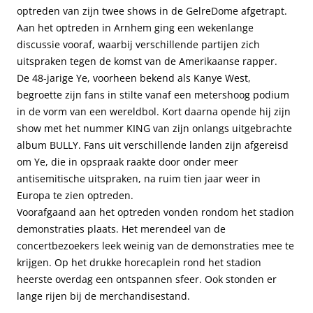
optreden van zijn twee shows in de GelreDome afgetrapt.
Aan het optreden in Arnhem ging een wekenlange
discussie vooraf, waarbij verschillende partijen zich
uitspraken tegen de komst van de Amerikaanse rapper.
De 48-jarige Ye, voorheen bekend als Kanye West,
begroette zijn fans in stilte vanaf een metershoog podium
in de vorm van een wereldbol. Kort daarna opende hij zijn
show met het nummer KING van zijn onlangs uitgebrachte
album BULLY. Fans uit verschillende landen zijn afgereisd
om Ye, die in opspraak raakte door onder meer
antisemitische uitspraken, na ruim tien jaar weer in
Europa te zien optreden.
Voorafgaand aan het optreden vonden rondom het stadion
demonstraties plaats. Het merendeel van de
concertbezoekers leek weinig van de demonstraties mee te
krijgen. Op het drukke horecaplein rond het stadion
heerste overdag een ontspannen sfeer. Ook stonden er
lange rijen bij de merchandisestand.