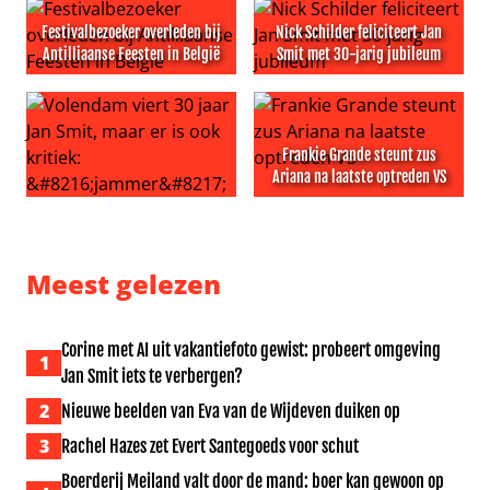
Festivalbezoeker overleden bij
Nick Schilder feliciteert Jan
Antilliaanse Feesten in België
Smit met 30-jarig jubileum
Festivalbezoeker overleden bij Antilliaanse Feesten in Be
Nick Schilder feliciteert Jan 
Frankie Grande steunt zus
Ariana na laatste optreden VS
Volendam viert 30 jaar Jan Smit, maar er is ook kritiek: ‘
Frankie Grande steunt zus A
Meest gelezen
Corine met AI uit vakantiefoto gewist: probeert omgeving
1
Jan Smit iets te verbergen?
2
Nieuwe beelden van Eva van de Wijdeven duiken op
3
Rachel Hazes zet Evert Santegoeds voor schut
Boerderij Meiland valt door de mand: boer kan gewoon op