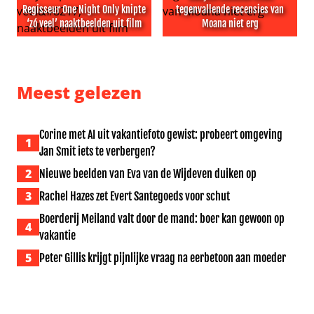
Regisseur One Night Only knipte
tegenvallende recensies van
‘zó veel’ naaktbeelden uit film
Moana niet erg
Regisseur One Night Only knipte ‘zó veel’ naaktbeelden ui
Dwayne Johnson vindt tegenv
Meest gelezen
Corine met AI uit vakantiefoto gewist: probeert omgeving
1
Jan Smit iets te verbergen?
2
Nieuwe beelden van Eva van de Wijdeven duiken op
3
Rachel Hazes zet Evert Santegoeds voor schut
Boerderij Meiland valt door de mand: boer kan gewoon op
4
vakantie
5
Peter Gillis krijgt pijnlijke vraag na eerbetoon aan moeder