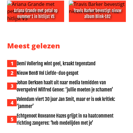
Ariana Grande met petal op
Travis Barker bevestigt nieuw
nummer 1 in hitlijst VS
album Blink-182
Ariana Grande met petal op nummer 1 in hitlijst VS
Travis Barker bevestigt nieu
Meest gelezen
1
Demi Vollering wint geel, kraakt tegenstand
2
Nieuw BenB Vol Liefde-duo gespot
Johan Derksen haalt uit naar media temidden van
3
overspelrel Wilfred Genee: ‘jullie moeten je schamen’
Volendam viert 30 jaar Jan Smit, maar er is ook kritiek:
4
‘jammer’
Echtgenoot Roxeanne Hazes grijpt in na haatcomment
5
richting zangeres: ‘heb medelijden met je’