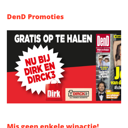
DenD Promoties
Mis geen enkele winactie!