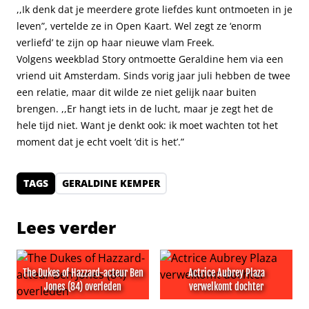
,,Ik denk dat je meerdere grote liefdes kunt ontmoeten in je
leven”, vertelde ze in Open Kaart. Wel zegt ze ‘enorm
verliefd’ te zijn op haar nieuwe vlam Freek.
Volgens weekblad Story ontmoette Geraldine hem via een
vriend uit Amsterdam. Sinds vorig jaar juli hebben de twee
een relatie, maar dit wilde ze niet gelijk naar buiten
brengen. ,,Er hangt iets in de lucht, maar je zegt het de
hele tijd niet. Want je denkt ook: ik moet wachten tot het
moment dat je echt voelt ‘dit is het’.”
TAGS
GERALDINE KEMPER
Lees verder
The Dukes of Hazzard-acteur Ben
Actrice Aubrey Plaza
Jones (84) overleden
verwelkomt dochter
The Dukes of Hazzard-acteur Ben Jones (84) overleden
Actrice Aubrey Plaza verwel