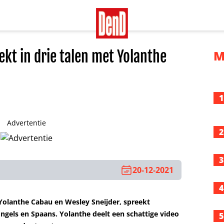
ekt in drie talen met Yolanthe
M
1
Advertentie
2
3
20-12-2021
4
 Yolanthe Cabau en Wesley Sneijder, spreekt
Engels en Spaans. Yolanthe deelt een schattige video
5