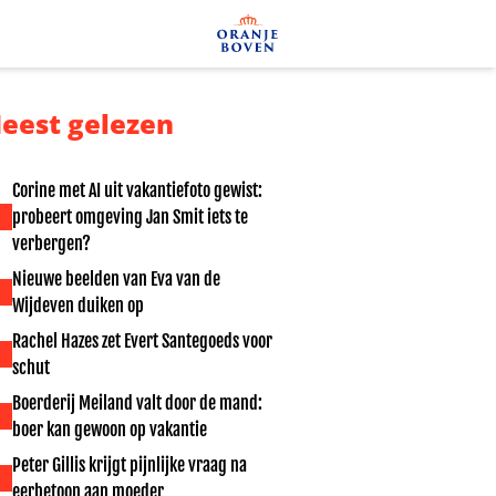
eest gelezen
Corine met AI uit vakantiefoto gewist:
probeert omgeving Jan Smit iets te
verbergen?
Nieuwe beelden van Eva van de
Wijdeven duiken op
Rachel Hazes zet Evert Santegoeds voor
schut
Boerderij Meiland valt door de mand:
boer kan gewoon op vakantie
Peter Gillis krijgt pijnlijke vraag na
eerbetoon aan moeder