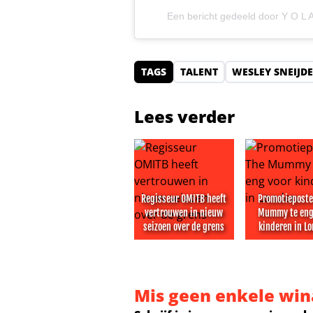
Een bericht gedeeld door Y O L 
TAGS
TALENT
WESLEY SNEIJD
Lees verder
Regisseur OMITB heeft
Promotieposte
vertrouwen in nieuw
Mummy te eng
seizoen over de grens
kinderen in L
Regisseur OMITB heeft vertrouwen
Promotiepos
Mis geen enkele win