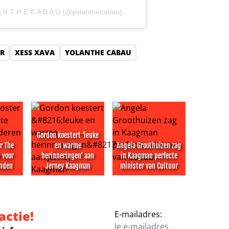
A N T H E C A B A U (@yolanthecabau)
ER
XESS XAVA
YOLANTHE CABAU
Gordon koestert ‘leuke
r The
en warme
Angela Groothuizen zag
 voor
herinneringen’ aan
in Kaagman perfecte
onden
Jerney Kaagman
minister van Cultuur
 in nieuw seizoen over de grens
ter The Mummy te eng voor kinderen in Londen
Gordon koestert ‘leuke en warme herinneringen’ 
Angela Groothuizen zag in Ka
actie!
E-mailadres: