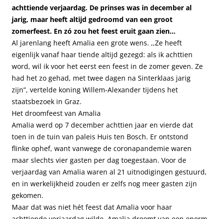
achttiende verjaardag. De prinses was in december al
jarig, maar heeft altijd gedroomd van een groot
zomerfeest. En zó zou het feest eruit gaan zien…
Al jarenlang heeft Amalia een grote wens. ,,Ze heeft
eigenlijk vanaf haar tiende altijd gezegd: als ik achttien
word, wil ik voor het eerst een feest in de zomer geven. Ze
had het zo gehad, met twee dagen na Sinterklaas jarig
zijn”, vertelde koning Willem-Alexander tijdens het
staatsbezoek in Graz.
Het droomfeest van Amalia
Amalia werd op 7 december achttien jaar en vierde dat
toen in de tuin van paleis Huis ten Bosch. Er ontstond
flinke ophef, want vanwege de coronapandemie waren
maar slechts vier gasten per dag toegestaan. Voor de
verjaardag van Amalia waren al 21 uitnodigingen gestuurd,
en in werkelijkheid zouden er zelfs nog meer gasten zijn
gekomen.
Maar dat was niet hét feest dat Amalia voor haar
achttiende verjaardag wilde. Amalia droomt van een enorm