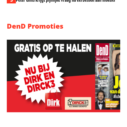
5
Peter Gillis krijgt pijnlijke vraag na eerbetoon aan moeder
DenD Promoties