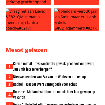
Zóveel winst maakt Frank Evenblij met verkoop grachte
Dierenvriend van de maand:
Vraag het aan Lieve: ‘Mijn man is ineens mijn tantra-coac
Volendam viert 30 jaar Jan Sm
Meest gelezen
Corine met AI uit vakantiefoto gewist: probeert omgeving
1
Jan Smit iets te verbergen?
2
Nieuwe beelden van Eva van de Wijdeven duiken op
3
Rachel Hazes zet Evert Santegoeds voor schut
Boerderij Meiland valt door de mand: boer kan gewoon op
4
vakantie