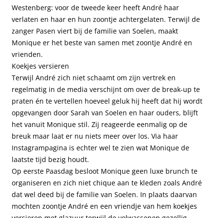
Westenberg: voor de tweede keer heeft André haar
verlaten en haar en hun zoontje achtergelaten. Terwijl de
zanger Pasen viert bij de familie van Soelen, maakt
Monique er het beste van samen met zoontje André en
vrienden.
Koekjes versieren
Terwijl André zich niet schaamt om zijn vertrek en
regelmatig in de media verschijnt om over de break-up te
praten én te vertellen hoeveel geluk hij heeft dat hij wordt
opgevangen door Sarah van Soelen en haar ouders, blijft
het vanuit Monique stil. Zij reageerde eenmalig op de
breuk maar laat er nu niets meer over los. Via haar
Instagrampagina is echter wel te zien wat Monique de
laatste tijd bezig houdt.
Op eerste Paasdag besloot Monique geen luxe brunch te
organiseren en zich niet chique aan te kleden zoals André
dat wel deed bij de familie van Soelen. In plaats daarvan
mochten zoontje André en een vriendje van hem koekjes
versieren met glazuur terwijl de volwassenen gezellig