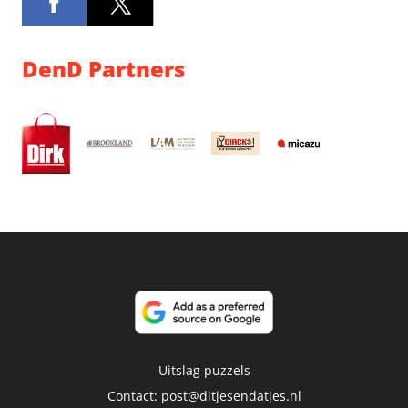
DenD Partners
Uitslag puzzels
Contact:
post@ditjesendatjes.nl