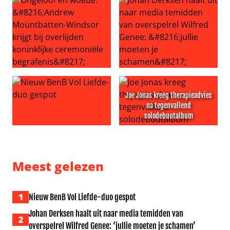
Ongeloof en woede: ‘Andrew Mountbatten-Windsor krijgt b
Johan Derksen haalt uit naar
Joe Jonas kreeg therapieadvies
na tegenvallend
solodebuutalbum
Nieuw BenB Vol Liefde-duo gespot
Joe Jonas kreeg therapieadv
Meest gelezen
1
Nieuw BenB Vol Liefde-duo gespot
Johan Derksen haalt uit naar media temidden van
2
overspelrel Wilfred Genee: ‘jullie moeten je schamen’