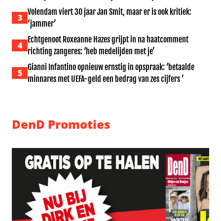
Volendam viert 30 jaar Jan Smit, maar er is ook kritiek:
3
‘jammer’
Echtgenoot Roxeanne Hazes grijpt in na haatcomment
4
richting zangeres: ‘heb medelijden met je’
Gianni Infantino opnieuw ernstig in opspraak: ‘betaalde
5
minnares met UEFA-geld een bedrag van zes cijfers ’
DenD Promoties