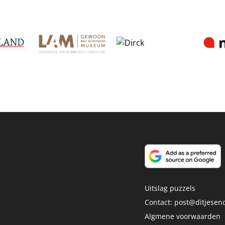
Uitslag puzzels
Contact:
post@ditjesend
Algmene voorwaarden