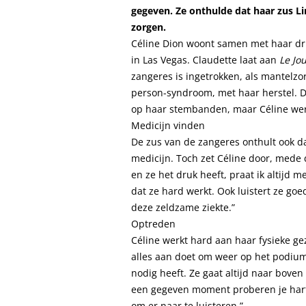
gegeven. Ze onthulde dat haar zus Li
zorgen.
Céline Dion woont samen met haar dri
in Las Vegas. Claudette laat aan
Le Jo
zangeres is ingetrokken, als mantelzorg
person-syndroom, met haar herstel. D
op haar stembanden, maar Céline wer
Medicijn vinden
De zus van de zangeres onthult ook da
medicijn. Toch zet Céline door, mede d
en ze het druk heeft, praat ik altijd m
dat ze hard werkt. Ook luistert ze go
deze zeldzame ziekte.”
Optreden
Céline werkt hard aan haar fysieke ge
alles aan doet om weer op het podium t
nodig heeft. Ze gaat altijd naar boven
een gegeven moment proberen je hart en
om er naar te luisteren.”