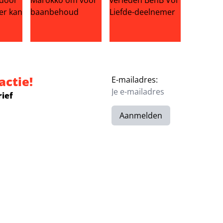
 na eerbetoon aan moeder
iland valt door de mand: boer kan gewoon op vakantie
Infantino koopt Marokko om voor baanbehoud
Aangrijpend verleden BenB Vo
actie!
E-mailadres:
rief
Aanmelden