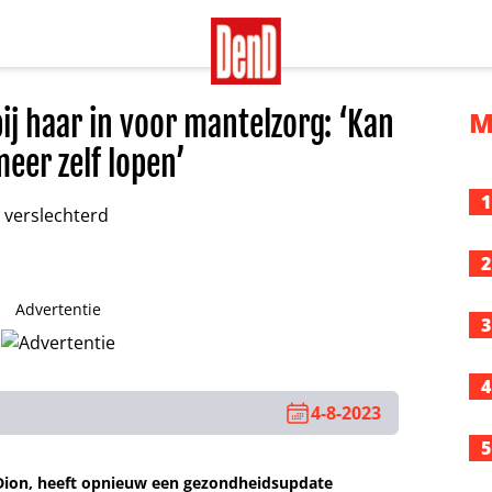
bij haar in voor mantelzorg: ‘Kan
M
meer zelf lopen’
1
2
Advertentie
3
4
4-8-2023
5
 Dion, heeft opnieuw een gezondheidsupdate