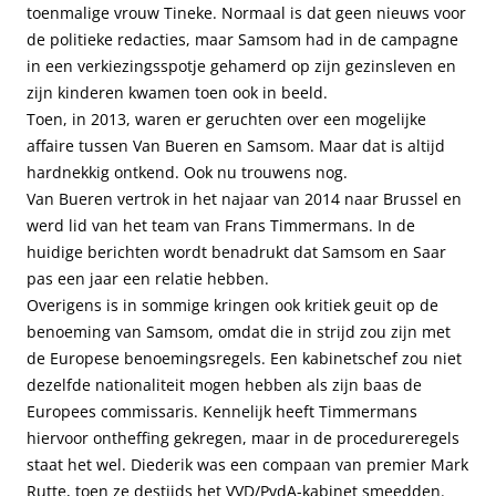
toenmalige vrouw Tineke. Normaal is dat geen nieuws voor
de politieke redacties, maar Samsom had in de campagne
in een verkiezingsspotje gehamerd op zijn gezinsleven en
zijn kinderen kwamen toen ook in beeld.
Toen, in 2013, waren er geruchten over een mogelijke
affaire tussen Van Bueren en Samsom. Maar dat is altijd
hardnekkig ontkend. Ook nu trouwens nog.
Van Bueren vertrok in het najaar van 2014 naar Brussel en
werd lid van het team van Frans Timmermans. In de
huidige berichten wordt benadrukt dat Samsom en Saar
pas een jaar een relatie hebben.
Overigens is in sommige kringen ook kritiek geuit op de
benoeming van Samsom, omdat die in strijd zou zijn met
de Europese benoemingsregels. Een kabinetschef zou niet
dezelfde nationaliteit mogen hebben als zijn baas de
Europees commissaris. Kennelijk heeft Timmermans
hiervoor ontheffing gekregen, maar in de procedureregels
staat het wel. Diederik was een compaan van premier Mark
Rutte, toen ze destijds het VVD/PvdA-kabinet smeedden.