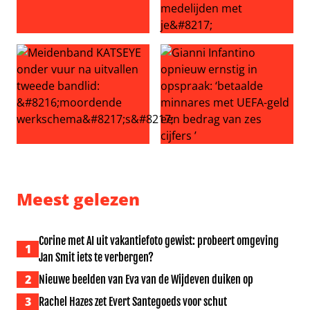
Volendam viert 30 jaar Jan Smit, maar er is ook kritiek: ‘
Echtgenoot Roxeanne Hazes g
Meidenband KATSEYE onder vuur na uitvallen tweede ba
Gianni Infantino opnieuw ern
Meest gelezen
Corine met AI uit vakantiefoto gewist: probeert omgeving
1
Jan Smit iets te verbergen?
2
Nieuwe beelden van Eva van de Wijdeven duiken op
3
Rachel Hazes zet Evert Santegoeds voor schut