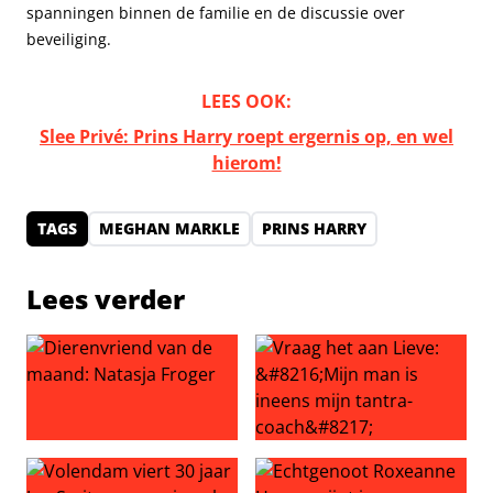
spanningen binnen de familie en de discussie over
beveiliging.
LEES OOK:
Slee Privé: Prins Harry roept ergernis op, en wel
hierom!
TAGS
MEGHAN MARKLE
PRINS HARRY
Lees verder
Dierenvriend van de maand: Natasja Froger
Vraag het aan Lieve: ‘Mijn ma