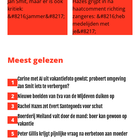
Volendam viert 30 jaar Jan Smit, maar er is ook kritiek: ‘
Echtgenoot Roxeanne Hazes g
Meest gelezen
Corine met AI uit vakantiefoto gewist: probeert omgeving
1
Jan Smit iets te verbergen?
2
Nieuwe beelden van Eva van de Wijdeven duiken op
3
Rachel Hazes zet Evert Santegoeds voor schut
Boerderij Meiland valt door de mand: boer kan gewoon op
4
vakantie
5
Peter Gillis krijgt pijnlijke vraag na eerbetoon aan moeder