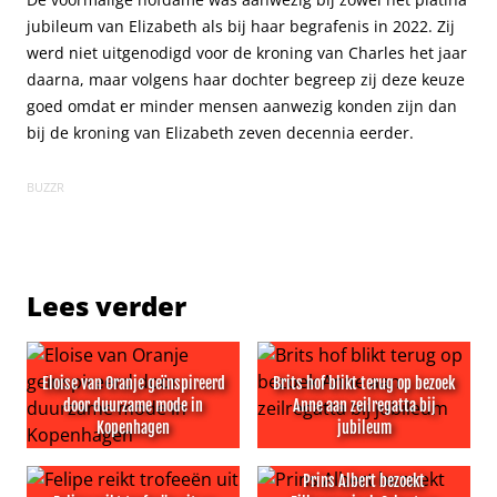
jubileum van Elizabeth als bij haar begrafenis in 2022. Zij
werd niet uitgenodigd voor de kroning van Charles het jaar
daarna, maar volgens haar dochter begreep zij deze keuze
goed omdat er minder mensen aanwezig konden zijn dan
bij de kroning van Elizabeth zeven decennia eerder.
BUZZR
Lees verder
Eloise van Oranje geïnspireerd
Brits hof blikt terug op bezoek
door duurzame mode in
Anne aan zeilregatta bij
Kopenhagen
jubileum
Eloise van Oranje geïnspireerd door duurzame mode i
Brits hof blikt terug op bezo
Prins Albert bezoekt