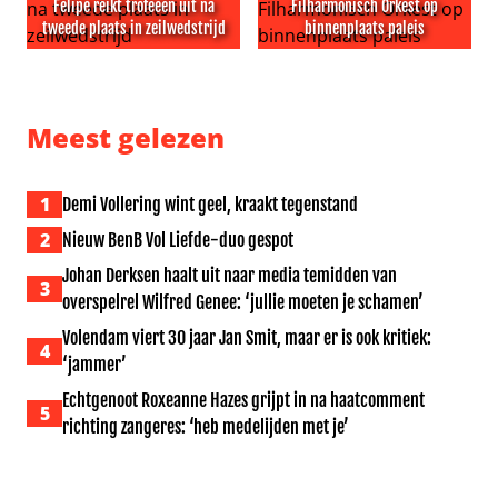
Felipe reikt trofeeën uit na
Filharmonisch Orkest op
tweede plaats in zeilwedstrijd
binnenplaats paleis
Felipe reikt trofeeën uit na tweede plaats in zeilwedstrijd
Prins Albert bezoekt Filharm
Meest gelezen
1
Demi Vollering wint geel, kraakt tegenstand
2
Nieuw BenB Vol Liefde-duo gespot
Johan Derksen haalt uit naar media temidden van
3
overspelrel Wilfred Genee: ‘jullie moeten je schamen’
Volendam viert 30 jaar Jan Smit, maar er is ook kritiek:
4
‘jammer’
Echtgenoot Roxeanne Hazes grijpt in na haatcomment
5
richting zangeres: ‘heb medelijden met je’