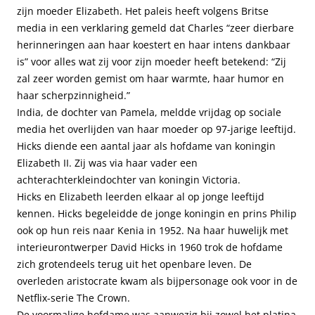
zijn moeder Elizabeth. Het paleis heeft volgens Britse
media in een verklaring gemeld dat Charles “zeer dierbare
herinneringen aan haar koestert en haar intens dankbaar
is” voor alles wat zij voor zijn moeder heeft betekend: “Zij
zal zeer worden gemist om haar warmte, haar humor en
haar scherpzinnigheid.”
India, de dochter van Pamela, meldde vrijdag op sociale
media het overlijden van haar moeder op 97-jarige leeftijd.
Hicks diende een aantal jaar als hofdame van koningin
Elizabeth II. Zij was via haar vader een
achterachterkleindochter van koningin Victoria.
Hicks en Elizabeth leerden elkaar al op jonge leeftijd
kennen. Hicks begeleidde de jonge koningin en prins Philip
ook op hun reis naar Kenia in 1952. Na haar huwelijk met
interieurontwerper David Hicks in 1960 trok de hofdame
zich grotendeels terug uit het openbare leven. De
overleden aristocrate kwam als bijpersonage ook voor in de
Netflix-serie The Crown.
De voormalige hofdame was aanwezig bij zowel het platina