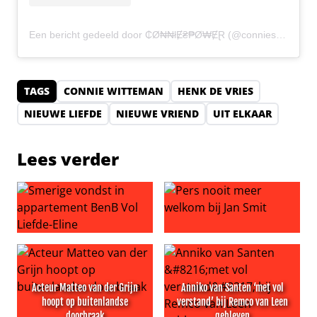
Een bericht gedeeld door ₵Ø₦₦łɆ₴₱Ø₩ɆⱤ (@conniespower)
TAGS
CONNIE WITTEMAN
HENK DE VRIES
NIEUWE LIEFDE
NIEUWE VRIEND
UIT ELKAAR
Lees verder
Smerige vondst in appartement BenB Vol Liefde-Eline
Pers nooit meer welkom bij J
Acteur Matteo van der Grijn
Anniko van Santen ‘met vol
hoopt op buitenlandse
verstand’ bij Remco van Leen
doorbraak
gebleven