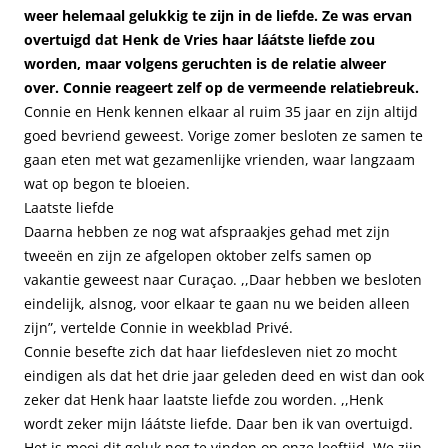
weer helemaal gelukkig te zijn in de liefde. Ze was ervan
overtuigd dat Henk de Vries haar láátste liefde zou
worden, maar volgens geruchten is de relatie alweer
over. Connie reageert zelf op de vermeende relatiebreuk.
Connie en Henk kennen elkaar al ruim 35 jaar en zijn altijd
goed bevriend geweest. Vorige zomer besloten ze samen te
gaan eten met wat gezamenlijke vrienden, waar langzaam
wat op begon te bloeien.
Laatste liefde
Daarna hebben ze nog wat afspraakjes gehad met zijn
tweeën en zijn ze afgelopen oktober zelfs samen op
vakantie geweest naar Curaçao. ,,Daar hebben we besloten
eindelijk, alsnog, voor elkaar te gaan nu we beiden alleen
zijn”, vertelde Connie in weekblad Privé.
Connie besefte zich dat haar liefdesleven niet zo mocht
eindigen als dat het drie jaar geleden deed en wist dan ook
zeker dat Henk haar laatste liefde zou worden. ,,Henk
wordt zeker mijn láátste liefde. Daar ben ik van overtuigd.
Het is mooi dit geluk nog te vinden op onze leeftijd. We zijn