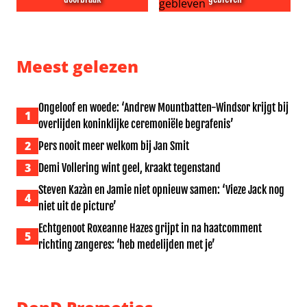
Acteur Matteo van der Grijn hoopt op buitenlandse doo
Anniko van Santen ‘met vol 
Meest gelezen
Ongeloof en woede: ‘Andrew Mountbatten-Windsor krijgt bij
1
overlijden koninklijke ceremoniële begrafenis’
2
Pers nooit meer welkom bij Jan Smit
3
Demi Vollering wint geel, kraakt tegenstand
Steven Kazàn en Jamie niet opnieuw samen: ‘Vieze Jack nog
4
niet uit de picture’
Echtgenoot Roxeanne Hazes grijpt in na haatcomment
5
richting zangeres: ‘heb medelijden met je’