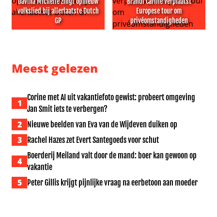
Davina Michelle zingt opnieuw
Brandi Carlile verplaatst
volkslied bij allerlaatste Dutch
Europese tour om
GP
privéomstandigheden
Davina Michelle zingt opnieuw volkslied bij allerlaatste 
Brandi Carlile verplaatst E
Meest gelezen
Corine met AI uit vakantiefoto gewist: probeert omgeving
1
Jan Smit iets te verbergen?
2
Nieuwe beelden van Eva van de Wijdeven duiken op
3
Rachel Hazes zet Evert Santegoeds voor schut
Boerderij Meiland valt door de mand: boer kan gewoon op
4
vakantie
5
Peter Gillis krijgt pijnlijke vraag na eerbetoon aan moeder