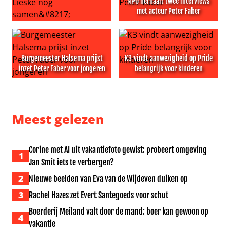
NPO herhaalt twee interviews
met acteur Peter Faber
‘BenB Vol Liefde-Nisha Tara en Lieske nog samen’
NPO herhaalt twee interview
Burgemeester Halsema prijst
K3 vindt aanwezigheid op Pride
inzet Peter Faber voor jongeren
belangrijk voor kinderen
Burgemeester Halsema prijst inzet Peter Faber voor jo
K3 vindt aanwezigheid op Pri
Meest gelezen
Corine met AI uit vakantiefoto gewist: probeert omgeving
1
Jan Smit iets te verbergen?
2
Nieuwe beelden van Eva van de Wijdeven duiken op
3
Rachel Hazes zet Evert Santegoeds voor schut
Boerderij Meiland valt door de mand: boer kan gewoon op
4
vakantie