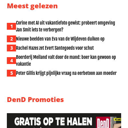
Meest gelezen
Corine met AI uit vakantiefoto gewist: probeert omgeving
1
Jan Smit iets te verbergen?
2
Nieuwe beelden van Eva van de Wijdeven duiken op
3
Rachel Hazes zet Evert Santegoeds voor schut
Boerderij Meiland valt door de mand: boer kan gewoon op
4
vakantie
5
Peter Gillis krijgt pijnlijke vraag na eerbetoon aan moeder
DenD Promoties