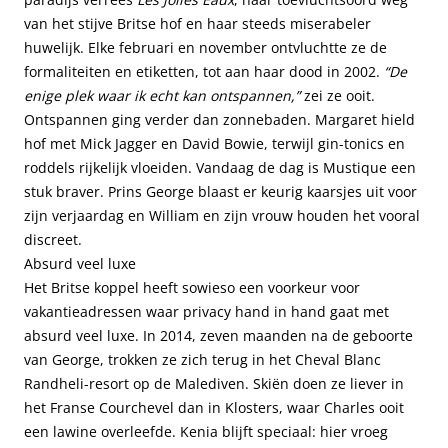
van het stijve Britse hof en haar steeds miserabeler
huwelijk. Elke februari en november ontvluchtte ze de
formaliteiten en etiketten, tot aan haar dood in 2002.
“De
enige plek waar ik echt kan ontspannen,”
zei ze ooit.
Ontspannen ging verder dan zonnebaden. Margaret hield
hof met Mick Jagger en David Bowie, terwijl gin-tonics en
roddels rijkelijk vloeiden. Vandaag de dag is Mustique een
stuk braver. Prins George blaast er keurig kaarsjes uit voor
zijn verjaardag en William en zijn vrouw houden het vooral
discreet.
Absurd veel luxe
Het Britse koppel heeft sowieso een voorkeur voor
vakantieadressen waar privacy hand in hand gaat met
absurd veel luxe. In 2014, zeven maanden na de geboorte
van George, trokken ze zich terug in het Cheval Blanc
Randheli-resort op de Malediven. Skiën doen ze liever in
het Franse Courchevel dan in Klosters, waar Charles ooit
een lawine overleefde. Kenia blijft speciaal: hier vroeg