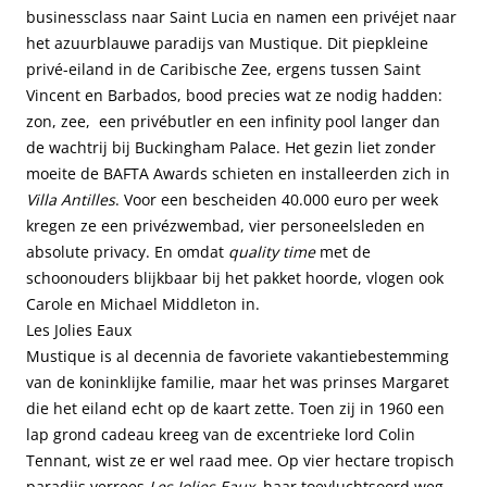
businessclass naar Saint Lucia en namen een privéjet naar
het azuurblauwe paradijs van Mustique. Dit piepkleine
privé-eiland in de Caribische Zee, ergens tussen Saint
Vincent en Barbados, bood precies wat ze nodig hadden:
zon, zee, een privébutler en een infinity pool langer dan
de wachtrij bij Buckingham Palace. Het gezin liet zonder
moeite de BAFTA Awards schieten en installeerden zich in
Villa Antilles
. Voor een bescheiden 40.000 euro per week
kregen ze een privézwembad, vier personeelsleden en
absolute privacy. En omdat
quality time
met de
schoonouders blijkbaar bij het pakket hoorde, vlogen ook
Carole en Michael Middleton in.
Les Jolies Eaux
Mustique is al decennia de favoriete vakantiebestemming
van de koninklijke familie, maar het was prinses Margaret
die het eiland echt op de kaart zette. Toen zij in 1960 een
lap grond cadeau kreeg van de excentrieke lord Colin
Tennant, wist ze er wel raad mee. Op vier hectare tropisch
paradijs verrees
Les Jolies Eaux
, haar toevluchtsoord weg