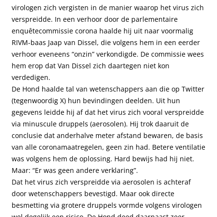
virologen zich vergisten in de manier waarop het virus zich
verspreidde. In een verhoor door de parlementaire
enquêtecommissie corona haalde hij uit naar voormalig
RIVM-baas Jaap van Dissel, die volgens hem in een eerder
verhoor eveneens “onzin” verkondigde. De commissie wees
hem erop dat Van Dissel zich daartegen niet kon
verdedigen.
De Hond haalde tal van wetenschappers aan die op Twitter
(tegenwoordig X) hun bevindingen deelden. Uit hun
gegevens leidde hij af dat het virus zich vooral verspreidde
via minuscule druppels (aerosolen). Hij trok daaruit de
conclusie dat anderhalve meter afstand bewaren, de basis
van alle coronamaatregelen, geen zin had. Betere ventilatie
was volgens hem de oplossing. Hard bewijs had hij niet.
Maar: “Er was geen andere verklaring”.
Dat het virus zich verspreidde via aerosolen is achteraf
door wetenschappers bevestigd. Maar ook directe
besmetting via grotere druppels vormde volgens virologen
wel degelijk een risico. De Hond deed daarnaast zeer