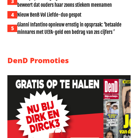
3
beweert dat ouders haar zoons stiekem meenamen
4
Nieuw BenB Vol Liefde-duo gespot
Gianni Infantino opnieuw ernstig in opspraak: ‘betaalde
5
minnares met UEFA-geld een bedrag van zes cijfers ’
DenD Promoties