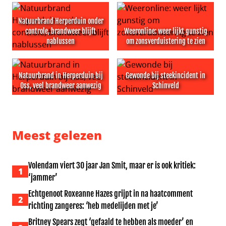
Natuurbrand Herperduin onder
controle, brandweer blijft
Weeronline: weer lijkt gunstig
nablussen
om zonsverduistering te zien
Natuurbrand Herperduin onder controle, brandweer blij
Weeronline: weer lijkt gunst
Natuurbrand in Herperduin bij
Gewonde bij steekincident in
Oss, veel brandweer aanwezig
Schinveld
Natuurbrand in Herperduin bij Oss, veel brandweer aan
Gewonde bij steekincident in
Meest gelezen
Volendam viert 30 jaar Jan Smit, maar er is ook kritiek:
1
‘jammer’
Echtgenoot Roxeanne Hazes grijpt in na haatcomment
2
richting zangeres: ‘heb medelijden met je’
Britney Spears zegt ‘gefaald te hebben als moeder’ en