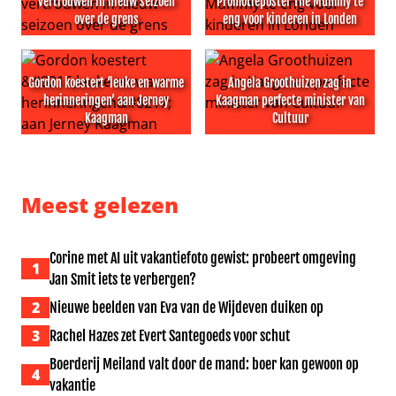
vertrouwen in nieuw seizoen
Promotieposter The Mummy te
over de grens
eng voor kinderen in Londen
Regisseur OMITB heeft vertrouwen in nieuw seizoen ove
Promotieposter The Mummy t
Gordon koestert ‘leuke en warme
Angela Groothuizen zag in
herinneringen’ aan Jerney
Kaagman perfecte minister van
Kaagman
Cultuur
Gordon koestert ‘leuke en warme herinneringen’ aan J
Angela Groothuizen zag in K
Meest gelezen
Corine met AI uit vakantiefoto gewist: probeert omgeving
1
Jan Smit iets te verbergen?
2
Nieuwe beelden van Eva van de Wijdeven duiken op
3
Rachel Hazes zet Evert Santegoeds voor schut
Boerderij Meiland valt door de mand: boer kan gewoon op
4
vakantie